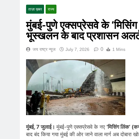
राष्ट्रीय | रांची में छा
ताज़ा ख़बर
राज्य
August 8, 2026
| World U20 Athletic
मुंबई-पुणे एक्सप्रेसवे के ‘मिसि
August 8, 2026
भूस्खलन के बाद प्रशासन अलर्
खेल | Commonwealth 
August 8, 2026
0
जय राष्ट्र न्यूज
July 7, 2026
1 Mins
स्वतंत्रता दिवस से पहले
August 7, 2026
IMD ने कई राज्यों में भा
August 7, 2026
IMD ने कई राज्यों में 
August 6, 2026
जंतर-मंतर पुलिस कार्रवा
August 6, 2026
राष्ट्रीय हथकरघा दिवस क
August 5, 2026
मुंबई, 7 जुलाई।
मुंबई-पुणे एक्सप्रेसवे के नए
‘मिसिंग लिंक’ (कन
बाद बंद किया गया मुंबई की ओर जाने वाला मार्ग अब दोबारा