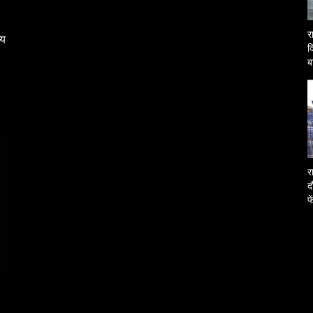
र
्य
द
ब
O
र
द
फ