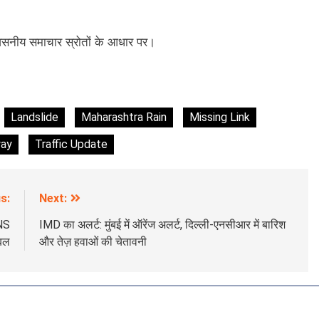
नीय समाचार स्रोतों के आधार पर।
Landslide
Maharashtra Rain
Missing Link
way
Traffic Update
s:
Next:
INS
IMD का अलर्ट: मुंबई में ऑरेंज अलर्ट, दिल्ली-एनसीआर में बारिश
 बल
और तेज़ हवाओं की चेतावनी