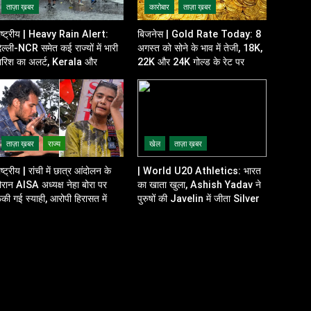
ताज़ा ख़बर
कारोबार
ताज़ा ख़बर
ाष्ट्रीय | Heavy Rain Alert:
बिजनेस | Gold Rate Today: 8
िल्ली-NCR समेत कई राज्यों में भारी
अगस्त को सोने के भाव में तेजी, 18K,
ारिश का अलर्ट, Kerala और
22K और 24K गोल्ड के रेट पर
disha में भी बढ़ी चिंता
निवेशकों की नजर
ताज़ा ख़बर
राज्य
खेल
ताज़ा ख़बर
ाष्ट्रीय | रांची में छात्र आंदोलन के
| World U20 Athletics: भारत
ौरान AISA अध्यक्ष नेहा बोरा पर
का खाता खुला, Ashish Yadav ने
ेंकी गई स्याही, आरोपी हिरासत में
पुरुषों की Javelin में जीता Silver
Medal