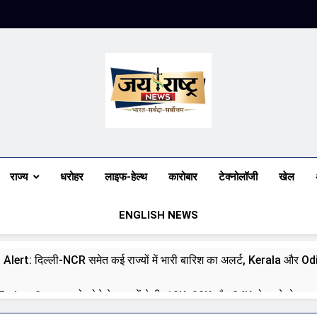
Jai Rashtra N
हिंदी समाचार
राज्य
धरोहर
लाइफ-हेल्थ
कारोबार
टेक्नोलॉजी
खेल
ENGLISH NEWS
 Alert: दिल्ली-NCR समेत कई राज्यों में भारी बारिश का अलर्ट, Kerala और Odish
day: 8 अगस्त को सोने के भाव में तेजी, 18K, 22K और 24K गोल्ड के रेट पर