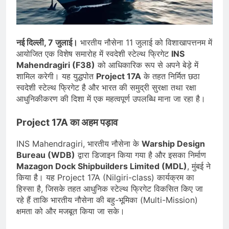
जारी किया, दिल्ली-NCR समेत कई क्षेत्रों में
जलभराव और बाढ़ की आशंका
August 6, 2026
जंतर-मंतर पुलिस कार्रवाई पर संसद में विपक्ष
का हंगामा तेज़, सरकार से जवाब की मांग
नई दिल्ली, 7 जुलाई।
भारतीय नौसेना 11 जुलाई को विशाखापत्तनम में
August 6, 2026
आयोजित एक विशेष समारोह में स्वदेशी स्टेल्थ फ्रिगेट
INS
राष्ट्रीय हथकरघा दिवस की तैयारियाँ तेज़,
Mahendragiri (F38)
को आधिकारिक रूप से अपने बेड़े में
देशभर में बुनकरों और हस्तशिल्प प्रदर्शनियों का
शामिल करेगी। यह युद्धपोत
Project 17A
के तहत निर्मित छठा
होगा आयोजन
August 5, 2026
स्वदेशी स्टेल्थ फ्रिगेट है और भारत की समुद्री सुरक्षा तथा रक्षा
आधुनिकीकरण की दिशा में एक महत्वपूर्ण उपलब्धि माना जा रहा है।
Project 17A का अहम पड़ाव
INS Mahendragiri, भारतीय नौसेना के
Warship Design
Bureau (WDB)
द्वारा डिजाइन किया गया है और इसका निर्माण
Mazagon Dock Shipbuilders Limited (MDL)
, मुंबई ने
किया है। यह Project 17A (Nilgiri-class) कार्यक्रम का
हिस्सा है, जिसके तहत आधुनिक स्टेल्थ फ्रिगेट विकसित किए जा
रहे हैं ताकि भारतीय नौसेना की बहु-भूमिका (Multi-Mission)
क्षमता को और मजबूत किया जा सके।