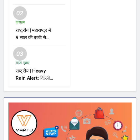
02
क्राइम
राष्ट्रीय | महाराष्ट्र में
9 साल की बच्ची से
दुष्कर्म और हत्या के
मामले में आरोपी को मौत
03
की सजा
ताज़ा ख़बर
राष्ट्रीय | Heavy
Rain Alert: दिल्ली-
NCR समेत कई राज्यों
में भारी बारिश का अलर्ट,
Kerala और Odisha
में भी बढ़ी चिंता