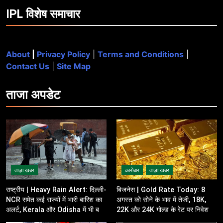
IPL विशेष समाचार
About
|
Privacy Policy
|
Terms and Conditions
|
Contact Us
|
Site Map
ताजा
अपडेट
ताज़ा ख़बर
कारोबार
ताज़ा ख़बर
राष्ट्रीय | Heavy Rain Alert: दिल्ली-
बिजनेस | Gold Rate Today: 8
NCR समेत कई राज्यों में भारी बारिश का
अगस्त को सोने के भाव में तेजी, 18K,
अलर्ट, Kerala और Odisha में भी बढ़ी
22K और 24K गोल्ड के रेट पर निवेशकों
चिंता
की नजर