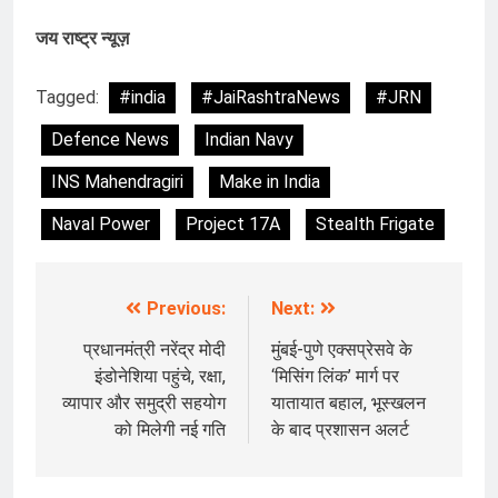
जय राष्ट्र न्यूज़
Tagged:
#india
#JaiRashtraNews
#JRN
Defence News
Indian Navy
INS Mahendragiri
Make in India
Naval Power
Project 17A
Stealth Frigate
Previous:
Next:
Post
navigation
प्रधानमंत्री नरेंद्र मोदी
मुंबई-पुणे एक्सप्रेसवे के
इंडोनेशिया पहुंचे, रक्षा,
‘मिसिंग लिंक’ मार्ग पर
व्यापार और समुद्री सहयोग
यातायात बहाल, भूस्खलन
को मिलेगी नई गति
के बाद प्रशासन अलर्ट