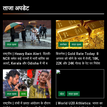
ताजा
अपडेट
ताज़ा ख़बर
कारोबार
ताज़ा ख़बर
राष्ट्रीय | Heavy Rain Alert: दिल्ली-
बिजनेस | Gold Rate Today: 8
NCR समेत कई राज्यों में भारी बारिश का
अगस्त को सोने के भाव में तेजी, 18K,
अलर्ट, Kerala और Odisha में भी बढ़ी
22K और 24K गोल्ड के रेट पर निवेशकों
चिंता
की नजर
ताज़ा ख़बर
राज्य
खेल
ताज़ा ख़बर
राष्ट्रीय | रांची में छात्र आंदोलन के दौरान
| World U20 Athletics: भारत का