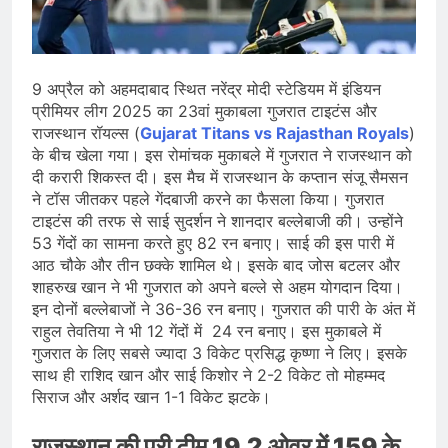
जारी किया, दिल्ली-NCR समेत कई क्षेत्रों में
जलभराव और बाढ़ की आशंका
August 6, 2026
जंतर-मंतर पुलिस कार्रवाई पर संसद में विपक्ष
का हंगामा तेज़, सरकार से जवाब की मांग
9 अप्रैल को अहमदाबाद स्थित नरेंद्र मोदी स्टेडियम में इंडियन
August 6, 2026
प्रीमियर लीग 2025 का 23वां मुकाबला गुजरात टाइटंस और
राष्ट्रीय हथकरघा दिवस की तैयारियाँ तेज़,
राजस्थान रॉयल्स (
Gujarat Titans vs Rajasthan Royals
)
देशभर में बुनकरों और हस्तशिल्प प्रदर्शनियों का
के बीच खेला गया। इस रोमांचक मुकाबले में गुजरात ने राजस्थान को
होगा आयोजन
August 5, 2026
दी करारी शिकस्त दी। इस मैच में राजस्थान के कप्तान संजू सैमसन
ने टॉस जीतकर पहले गेंदबाजी करने का फैसला किया। गुजरात
टाइटंस की तरफ से साई सुदर्शन ने शानदार बल्लेबाजी की। उन्होंने
53 गेंदों का सामना करते हुए 82 रन बनाए। साई की इस पारी में
आठ चौके और तीन छक्के शामिल थे। इसके बाद जोस बटलर और
शाहरुख खान ने भी गुजरात को अपने बल्ले से अहम योगदान दिया।
इन दोनों बल्लेबाजों ने 36-36 रन बनाए। गुजरात की पारी के अंत में
राहुल तेवतिया ने भी 12 गेंदों में 24 रन बनाए। इस मुकाबले में
गुजरात के लिए सबसे ज्यादा 3 विकेट प्रसिद्ध कृष्णा ने लिए। इसके
साथ ही राशिद खान और साई किशोर ने 2-2 विकेट तो मोहम्मद
सिराज और अर्शद खान 1-1 विकेट झटके।
राजस्थान की पूरी टीम 19.2 ओवर में 159 के