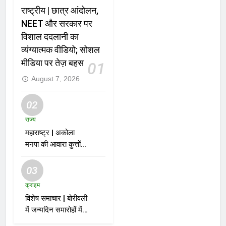
राष्ट्रीय | छात्र आंदोलन,
NEET और सरकार पर
विशाल ददलानी का
व्यंग्यात्मक वीडियो; सोशल
मीडिया पर तेज़ बहस
01
August 7, 2026
02
राज्य
महाराष्ट्र | अकोला
मनपा की आवारा कुत्तों
को पकड़ने की मुहिम पर
नगरसेवक फझलू
03
पहलवान ने उठाए सवाल
क्राइम
विशेष समाचार | बोरीवली
में जन्मदिन समारोहों में
हो रही हलचल! सड़क