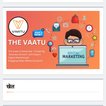
पर इनोवा खड़ी, केक
काटा, एयरगन से
फायरिंग; 10 गिरफ्तार
खेल