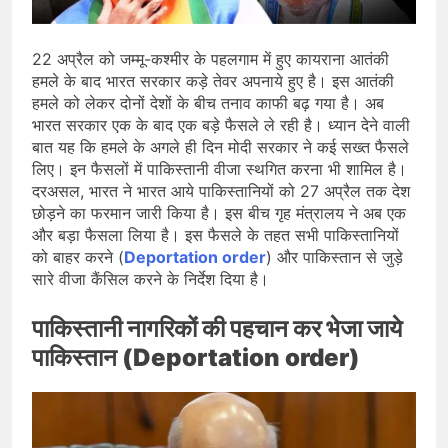
प्रदर्शन तेज़, PM आवास मार्च रोका गया,
सरकार से तीन बड़ी मांगें
August 5, 2026
सावन और आगामी त्योहारों को लेकर देशभर में
22 अप्रैल को जम्मू-कश्मीर के पहलगाम में हुए कायराना आतंकी
तैयारियाँ तेज़, सांस्कृतिक कार्यक्रमों और
हमले के बाद भारत सरकार कड़े तेवर अपनाये हुए है। इस आतंकी
धार्मिक आयोजनों की धूम
August 4, 2026
हमले को लेकर दोनों देशों के बीच तनाव काफी बढ़ गया है। अब
राष्ट्रीय हथकरघा दिवस की तैयारियाँ तेज़,
भारत सरकार एक के बाद एक बड़े फैसले ले रही है। ध्यान देने वाली
देशभर में विशेष कार्यक्रमों के जरिए भारतीय
बात यह कि हमले के अगले ही दिन मोदी सरकार ने कई सख्त फैसले
बुनकरों और पारंपरिक वस्त्रों को मिलेगा बढ़ावा
August 2, 2026
लिए। इन फैसलों में पाकिस्तानी वीजा स्थगित करना भी शामिल है।
दरअसल, भारत ने भारत आये पाकिस्तानियों को 27 अप्रैल तक देश
छोड़ने का फरमान जारी किया है। इस बीच गृह मंत्रालय ने अब एक
और बड़ा फैसला लिया है। इस फैसले के तहत सभी पाकिस्तानियों
को बाहर करने (
Deportation order
) और पाकिस्तान से जुड़े
सारे वीजा कैंसिल करने के निर्देश दिया है।
पाकिस्तानी नागरिकों की पहचान कर भेजा जाये
पाकिस्तान (Deportation order)