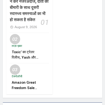
न करें नजरअंदाज, दांतों की
बीमारी के साथ दूसरी
स्वास्थ्य समस्याओं का भी
हो सकता है संकेत
01
August 9, 2026
02
ताज़ा ख़बर
Toxic’ का ट्रेलर
रिलीज, Yash और
Kiara Advani की
जोड़ी ने मचाई हलचल,
03
फिल्म को लेकर बढ़ी
टेक्नोलॉजी
दर्शकों की उत्सुकता
Amazon Great
Freedom Sale
2026 में Samsung,
OnePlus और
Xiaomi समेत कई