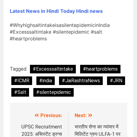
Latest News in Hindi
Today Hin
di news
#WhyhighsaltintakeisasilentepidemicinIndia
#Excesssaltintake #silentepidemic #salt
#heartproblems
Tagged:
#Excesssaltintake
#heartproblems
#ICMR
#india
#JaiRashtraNews
#JRN
#Salt
#silentepidemic
Previous:
Next:
Post
navigation
UPSC Recruitment
भारतीय सेना का म्यांमार में
2025: असिस्टेंट ड्रग्स
मिलिटेंट ग्रुप ULFA-1 पर