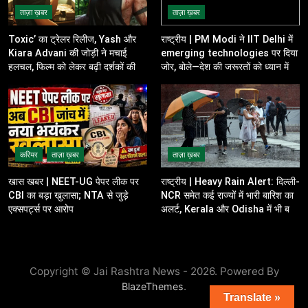
ताज़ा ख़बर
ताज़ा ख़बर
Toxic’ का ट्रेलर रिलीज, Yash और
राष्ट्रीय | PM Modi ने IIT Delhi में
Kiara Advani की जोड़ी ने मचाई
emerging technologies पर दिया
हलचल, फिल्म को लेकर बढ़ी दर्शकों की
जोर, बोले—देश की जरूरतों को ध्यान में
उत्सुकता
रखकर करें innovation
करियर
ताज़ा ख़बर
ताज़ा ख़बर
खास खबर | NEET-UG पेपर लीक पर
राष्ट्रीय | Heavy Rain Alert: दिल्ली-
CBI का बड़ा खुलासा; NTA से जुड़े
NCR समेत कई राज्यों में भारी बारिश का
एक्सपर्ट्स पर आरोप
अलर्ट, Kerala और Odisha में भी बढ़ी
चिंता
Copyright © Jai Rashtra News - 2026. Powered By
.
BlazeThemes
Translate »