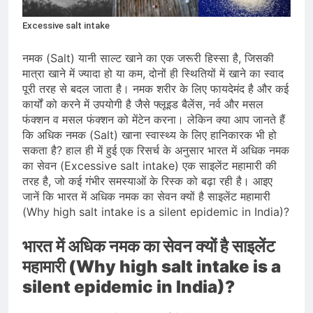
भारत ने 39 पदकों के साथ अभियान चौथे
स्थान पर समाप्त किया
August 8, 2026
Excessive salt intake
स्वतंत्रता दिवस से पहले देशभर में ‘हर घर
तिरंगा’ अभियान और सांस्कृतिक कार्यक्रमों की
नमक (Salt) यानी साल्ट खाने का एक जरूरी हिस्सा है, जिसकी
तैयारियाँ तेज़
August 7, 2026
मात्रा खाने में ज्यादा हो या कम, दोनों ही स्थितियों में खाने का स्वाद
IMD ने कई राज्यों में भारी बारिश और बाढ़ की
पूरी तरह से बदल जाता है। नमक शरीर के लिए फायदेमंद है और कई
चेतावनी जारी की, उत्तर भारत और पूर्वोत्तर में
कार्यों को करने में उपयोगी है जैसे फ्लूइड बैलेंस, नर्व और मसल
हाई अलर्ट
August 7, 2026
फंक्शन व मसल फंक्शन को मेंटेन करना। लेकिन क्या आप जानते हैं
कि अधिक नमक (Salt) खाना स्वास्थ्य के लिए हानिकारक भी हो
सकता है? हाल ही में हुई एक रिसर्च के अनुसार भारत में अधिक नमक
का सेवन (Excessive salt intake) एक साइलेंट महामारी की
तरह है, जो कई गंभीर समस्याओं के रिस्क को बढ़ा रही है। आइए
जानें कि भारत में अधिक नमक का सेवन क्यों है साइलेंट महामारी
(Why high salt intake is a silent epidemic in India)?
भारत में अधिक नमक का सेवन क्यों है साइलेंट
महामारी (Why high salt intake is a
silent epidemic in India)?