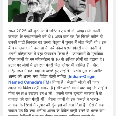
सोने के भाव में तेजी, 18K, 22K और 24K
गोल्ड के रेट पर निवेशकों की नजर
August 8, 2026
राष्ट्रीय | रांची में छात्र आंदोलन के दौरान
AISA अध्यक्ष नेहा बोरा पर फेंकी गई स्याही,
आरोपी हिरासत में
August 8, 2026
| World U20 Athletics: भारत का खाता
साल 2025 की शुरुआत में जस्टिन ट्रूडो की जगह मार्क कार्नी
खुला, Ashish Yadav ने पुरुषों की Javelin
कनाडा के प्रधानमंत्री बने थे। अहम बात यह कि पिछले महीने ही
में जीता Silver Medal
उनकी पार्टी लिबरल को उनके नेतृत्व में चुनाव में जीत मिली थी। इस
August 8, 2026
बीच मंगलवार को कनाडा के नये नवेले प्रधानमंत्री मार्क कार्नी ने
अपनी मंत्रिमंडल में बड़ा फेरबदल किया है। जानकारी के मुताबिक
पीएम कार्नी के नए मंत्रिमंडल से 10 से अधिक लोगों को हटाया है।
हटाए गए लोगों में पूर्व रक्षा मंत्री बिल ब्लेयर भी शामिल हैं। खैर,
मंत्रिमंडल में बड़ा बदलाव करते हुए उन्होंने भारतीय मूल की अनीता
आनंद को अपना नया विदेश मंत्री नामित (
Indian-Origin
Named Canada’s FM
) किया है। मेलानी जोली की जगह
आनंद को विदेश मंत्री बनाया है। गौर करने वाली बात यह कि उन्होंने
गीता पर हाथ रखकर शपथ ली। इससे पहले ट्रूडो सरकार में वो
कनाडा की रक्षा मंत्री थीं। बेशक कार्नी के इस फैसले ने भारत-
कनाडा के रिश्तों में सुधार की गुंजाइश को बढ़ा दिया है। ऐसे में बड़ा
सवाल यह कि क्या अनीता आनंद के विदेश मंत्री बनने से भारत संग