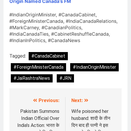
Origin Named Canada’s FM
#IndianOriginMinister, #CanadaCabinet,
#ForeignMinisterCanada, #IndiaCanadaRelations,
#MarkCarney, #CanadianPolitics,
#IndiaCanadaTies, #CabinetReshuffleCanada,
#IndianInPolitics, #CanadaNews
Tagged:
#CanadaCabinet
#ForeignMinisterCanada
#IndianOriginMinister
#JaiRashtraNews
#JRN
Previous:
Next:
Post
navigation
Pakistan Summons
Wife poisoned her
Indian Official Over
husband: शादी के तीन
India’s Action: भारत के
दिन बाद ही पत्नी ने इस