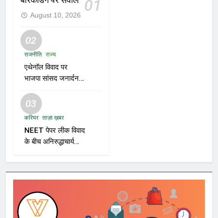
01
August 10, 2026
02
राजनीति
राज्य
एथेनॉल विवाद पर
भाजपा सांसद जनार्दन
मिश्रा का बयान—“शुद्ध
पेट्रोल तुम्हारे बाप के घर
03
से आएगा?”
करियर
ताज़ा ख़बर
NEET पेपर लीक विवाद
के बीच अनिरुद्धाचार्य
महाराज का तीखा बयान;
सरकार पर साधा
निशाना