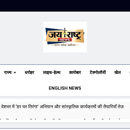
Jai Rashtra N
हिंदी समाचार
राज्य
धरोहर
लाइफ-हेल्थ
कारोबार
टेक्नोलॉजी
खेल
ENGLISH NEWS
 देशभर में ‘हर घर तिरंगा’ अभियान और सांस्कृतिक कार्यक्रमों की तैयारियाँ तेज़
री बारिश और बाढ़ की चेतावनी जारी की, उत्तर भारत और पूर्वोत्तर में हाई अलर्ट