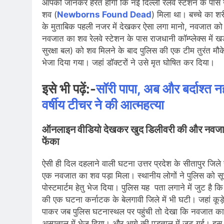
आपको जानकर हैरत होगी कि नई दिल्ली रेलवे स्टेशन के पास ख
शव (
Newborns Found Dead
) मिला था। बच्चे का श
के मुताबिक पहली नजर में देखकर ऐसा लगा मानो, नवजात को जन
नवजात का शव रेलवे स्टेशन के पास राजधानी कॉम्प्लेक्स में ख
सुरक्षा बल) को शव मिलने के बाद पुलिस की एक टीम तुरंत म
भेजा दिया गया। जहां डॉक्टरों ने उसे मृत घोषित कर दिया।
इसे भी पढ़ें:-
सॉरी पापा, अब और बर्दाश्त
वर्षीय टीचर ने की आत्महत्या
ऑनलाइन वीडियो देखकर खुद डिलीवरी की और नवजा
फेंका
ऐसी ही दिल दहलाने वाली घटना उत्तर प्रदेश के सीतापुर जिले 
एक नवजात का शव पड़ा मिला। स्थानीय लोगों ने पुलिस को सूचन
पोस्टमार्टम हेतु भेज दिया। पुलिस यह पता लगाने में जुट है कि
की एक घटना कर्नाटक के बेलगावी जिले में भी घटी। जहां कू
पाकर जब पुलिस घटनास्थल पर पहुंची तो देखा कि नवजात का श
अस्पताल में भेज दिया। और आगे की पड़ताल में जुट गई। इस 