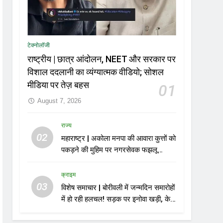
टेक्नोलॉजी
राष्ट्रीय | छात्र आंदोलन, NEET और सरकार पर
विशाल ददलानी का व्यंग्यात्मक वीडियो; सोशल
मीडिया पर तेज़ बहस
01
August 7, 2026
राज्य
02
महाराष्ट्र | अकोला मनपा की आवारा कुत्तों को
पकड़ने की मुहिम पर नगरसेवक फझलू
पहलवान ने उठाए सवाल
क्राइम
03
विशेष समाचार | बोरीवली में जन्मदिन समारोहों
में हो रही हलचल! सड़क पर इनोवा खड़ी, केक
काटा, एयरगन से फायरिंग; 10 गिरफ्तार