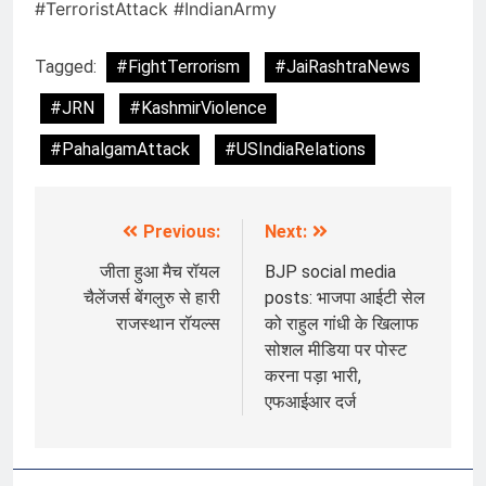
#TerroristAttack #IndianArmy
Tagged:
#FightTerrorism
#JaiRashtraNews
#JRN
#KashmirViolence
#PahalgamAttack
#USIndiaRelations
Previous:
Next:
Post
navigation
जीता हुआ मैच रॉयल
BJP social media
चैलेंजर्स बेंगलुरु से हारी
posts: भाजपा आईटी सेल
राजस्थान रॉयल्स
को राहुल गांधी के खिलाफ
सोशल मीडिया पर पोस्ट
करना पड़ा भारी,
एफआईआर दर्ज