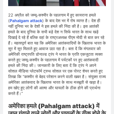
देशभर में विशेष कार्यक्रमों के जरिए भारतीय
बुनकरों और पारंपरिक वस्त्रों को मिलेगा बढ़ावा
August 2, 2026
प्रधानमंत्री नरेंद्र मोदी ने भोगापुरम
22 अप्रैल को जम्मू-कश्मीर के पहलगाम में हुए कायराना हमले
अंतरराष्ट्रीय हवाई अड्डे का उद्घाटन किया,
(
Pahalgam attack
) के बाद देश भर में रोष व्याप्त है। देश ही
आंध्र प्रदेश में ₹18,000 करोड़ की विकास
August 2, 2026
नहीं दुनिया भर के देशों ने इस हमले की निंदा की है। इस आतंकी
परियोजनाओं की शुरुआत
केंद्र सरकार ने विस्तारित Khelo India
हमले के बाद दुनिया के सभी बड़े देश न सिर्फ भारत के साथ खड़े
Scheme को मंजूरी दी, खेल ढाँचे को मजबूत
दिखाई दे रहे हैं बल्कि वहां के राष्ट्रअध्यक्ष पीएम मोदी से बात कर रहे
करने के लिए ₹36,441 करोड़ का बड़ा
August 1, 2026
हैं। महत्वपूर्ण बात यह कि अमेरिका आतंकवादियों के खिलाफ भारत के
प्रावधान
सुर में सुर मिलाते हुए आवाज उठा रहा है। बता दें कि मंगलवार को
अमेरिकी राष्ट्रपति डोनाल्ड ट्रंप ने भारत के प्रति एकजुटता व्यक्त
करते हुए जम्मू-कश्मीर के पहलगाम में पर्यटकों पर हुए आतंकवादी
हमले की निंदा की। जानकारी के लिए बता दें कि ट्रंप ने अपने
सोशल मीडिया प्लेटफॉर्म ट्रुथ सोशल पर एक पोस्ट शेयर करते हुए
लिखा कि “कश्मीर से बेहद परेशान करने वाली खबर है। संयुक्त राज्य
अमेरिका आतंकवाद के खिलाफ भारत के साथ मजबूती से खड़ा है।
हम खोए हुए लोगों की आत्मा और घायलों के ठीक होने की प्रार्थना
करते हैं।”
अमेरिका हमले (Pahalgam attack) में
जान गंवाने वाले लोगों और घायलों के ठीक होने के