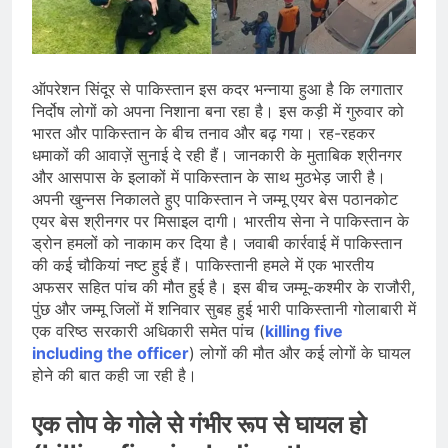
जारी किया, दिल्ली-NCR समेत कई क्षेत्रों में
जलभराव और बाढ़ की आशंका
August 6, 2026
जंतर-मंतर पुलिस कार्रवाई पर संसद में विपक्ष
का हंगामा तेज़, सरकार से जवाब की मांग
ऑपरेशन सिंदूर से पाकिस्तान इस कदर भन्नाया हुआ है कि लगातार
August 6, 2026
निर्दोष लोगों को अपना निशाना बना रहा है। इस कड़ी में गुरुवार को
राष्ट्रीय हथकरघा दिवस की तैयारियाँ तेज़,
भारत और पाकिस्तान के बीच तनाव और बढ़ गया। रह-रहकर
देशभर में बुनकरों और हस्तशिल्प प्रदर्शनियों का
धमाकों की आवाज़ें सुनाई दे रही हैं। जानकारी के मुताबिक श्रीनगर
होगा आयोजन
August 5, 2026
और आसपास के इलाकों में पाकिस्तान के साथ मुठभेड़ जारी है।
अपनी खुन्नस निकालते हुए पाकिस्तान ने जम्मू एयर बेस पठानकोट
एयर बेस श्रीनगर पर मिसाइल दागी। भारतीय सेना ने पाकिस्तान के
ड्रोन हमलों को नाकाम कर दिया है। जवाबी कार्रवाई में पाकिस्तान
की कई चौकियां नष्ट हुई हैं। पाकिस्तानी हमले में एक भारतीय
अफसर सहित पांच की मौत हुई है। इस बीच जम्मू-कश्मीर के राजौरी,
पुंछ और जम्मू जिलों में शनिवार सुबह हुई भारी पाकिस्तानी गोलाबारी में
एक वरिष्ठ सरकारी अधिकारी समेत पांच (
killing five
including the officer
) लोगों की मौत और कई लोगों के घायल
होने की बात कही जा रही है।
एक तोप के गोले से गंभीर रूप से घायल हो