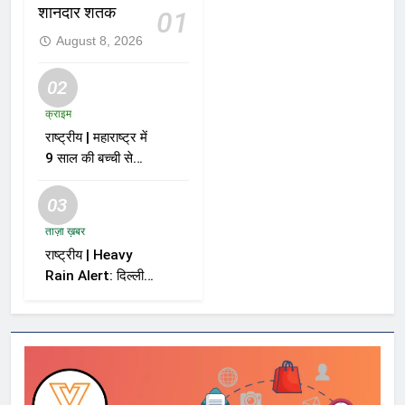
शानदार शतक
01
August 8, 2026
02
क्राइम
राष्ट्रीय | महाराष्ट्र में
9 साल की बच्ची से
दुष्कर्म और हत्या के
मामले में आरोपी को मौत
03
की सजा
ताज़ा ख़बर
राष्ट्रीय | Heavy
Rain Alert: दिल्ली-
NCR समेत कई राज्यों
में भारी बारिश का अलर्ट,
Kerala और Odisha
में भी बढ़ी चिंता