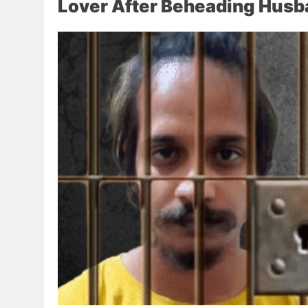
Lover After Beheading Husban