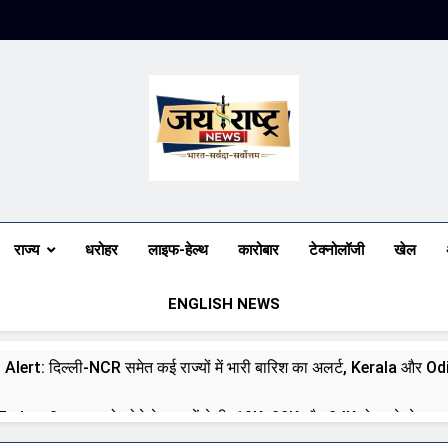
Jai Rashtra N
हिंदी समाचार
राज्य
धरोहर
लाइफ-हेल्थ
कारोबार
टेक्नोलॉजी
खेल
ENGLISH NEWS
 Alert: दिल्ली-NCR समेत कई राज्यों में भारी बारिश का अलर्ट, Kerala और Odish
day: 8 अगस्त को सोने के भाव में तेजी, 18K, 22K और 24K गोल्ड के रेट पर