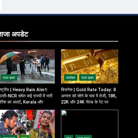
ताजा
अपडेट
ताज़ा ख़बर
कारोबार
ताज़ा ख़बर
ाष्ट्रीय | Heavy Rain Alert:
बिजनेस | Gold Rate Today: 8
िल्ली-NCR समेत कई राज्यों में भारी
अगस्त को सोने के भाव में तेजी, 18K,
ारिश का अलर्ट, Kerala और
22K और 24K गोल्ड के रेट पर
disha में भी बढ़ी चिंता
निवेशकों की नजर