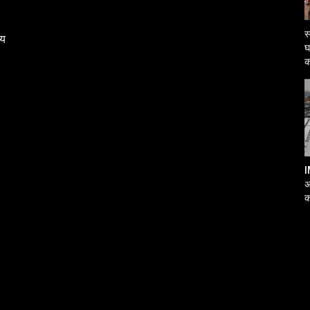
स
्य
घ
क
I
अ
क
आ