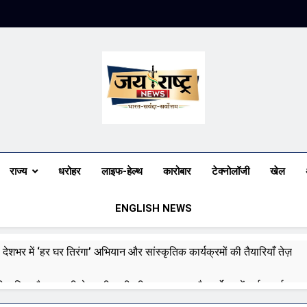
Jai Rashtra N
हिंदी समाचार
राज्य
धरोहर
लाइफ-हेल्थ
कारोबार
टेक्नोलॉजी
खेल
ENGLISH NEWS
 देशभर में ‘हर घर तिरंगा’ अभियान और सांस्कृतिक कार्यक्रमों की तैयारियाँ तेज़
री बारिश और बाढ़ की चेतावनी जारी की, उत्तर भारत और पूर्वोत्तर में हाई अलर्ट