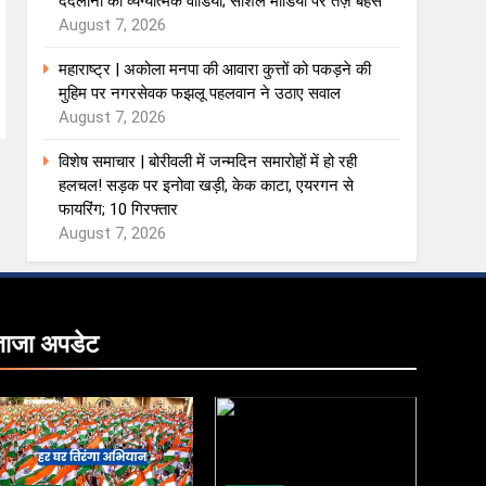
ददलानी का व्यंग्यात्मक वीडियो; सोशल मीडिया पर तेज़ बहस
August 7, 2026
महाराष्ट्र | अकोला मनपा की आवारा कुत्तों को पकड़ने की
मुहिम पर नगरसेवक फझलू पहलवान ने उठाए सवाल
August 7, 2026
विशेष समाचार | बोरीवली में जन्मदिन समारोहों में हो रही
हलचल! सड़क पर इनोवा खड़ी, केक काटा, एयरगन से
फायरिंग; 10 गिरफ्तार
August 7, 2026
ताजा
अपडेट