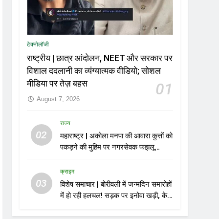
टेक्नोलॉजी
राष्ट्रीय | छात्र आंदोलन, NEET और सरकार पर
विशाल ददलानी का व्यंग्यात्मक वीडियो; सोशल
मीडिया पर तेज़ बहस
01
August 7, 2026
राज्य
02
महाराष्ट्र | अकोला मनपा की आवारा कुत्तों को
पकड़ने की मुहिम पर नगरसेवक फझलू
पहलवान ने उठाए सवाल
क्राइम
03
विशेष समाचार | बोरीवली में जन्मदिन समारोहों
में हो रही हलचल! सड़क पर इनोवा खड़ी, केक
काटा, एयरगन से फायरिंग; 10 गिरफ्तार