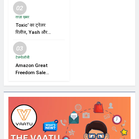
02
ताज़ा ख़बर
Toxic’ का ट्रेलर
रिलीज, Yash और
Kiara Advani की
जोड़ी ने मचाई हलचल,
03
फिल्म को लेकर बढ़ी
टेक्नोलॉजी
दर्शकों की उत्सुकता
Amazon Great
Freedom Sale
2026 में Samsung,
OnePlus और
Xiaomi समेत कई
स्मार्टफोन्स पर बड़े
डिस्काउंट