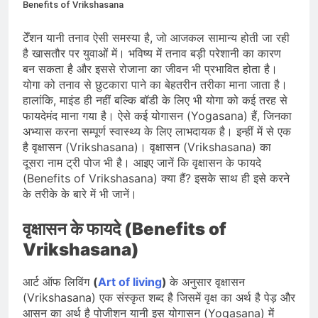
भारत ने 39 पदकों के साथ अभियान चौथे
Benefits of Vrikshasana
स्थान पर समाप्त किया
August 8, 2026
स्वतंत्रता दिवस से पहले देशभर में ‘हर घर
टेँशन यानी तनाव ऐसी समस्या है, जो आजकल सामान्य होती जा रही
तिरंगा’ अभियान और सांस्कृतिक कार्यक्रमों की
है खासतौर पर युवाओं में। भविष्य में तनाव बड़ी परेशानी का कारण
तैयारियाँ तेज़
बन सकता है और इससे रोजाना का जीवन भी प्रभावित होता है।
August 7, 2026
IMD ने कई राज्यों में भारी बारिश और बाढ़ की
योगा को तनाव से छुटकारा पाने का बेहतरीन तरीका माना जाता है।
चेतावनी जारी की, उत्तर भारत और पूर्वोत्तर में
हालांकि, माइंड ही नहीं बल्कि बॉडी के लिए भी योगा को कई तरह से
हाई अलर्ट
फायदेमंद माना गया है। ऐसे कई योगासन (Yogasana) हैं, जिनका
August 7, 2026
अभ्यास करना सम्पूर्ण स्वास्थ्य के लिए लाभदायक है। इन्हीं में से एक
है वृक्षासन (Vrikshasana)। वृक्षासन (Vrikshasana) का
दूसरा नाम ट्री पोज भी है। आइए जानें कि वृक्षासन के फायदे
(Benefits of Vrikshasana) क्या हैं? इसके साथ ही इसे करने
के तरीके के बारे में भी जानें।
वृक्षासन के फायदे (Benefits of
Vrikshasana)
आर्ट ऑफ लिविंग
(
Art of living
)
के अनुसार वृक्षासन
(Vrikshasana) एक संस्कृत शब्द है जिसमें वृक्ष का अर्थ है पेड़ और
आसन का अर्थ है पोजीशन यानी इस योगासन (Yogasana) में