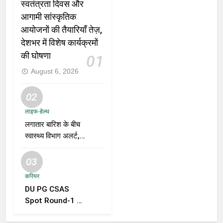
स्वतंत्रता दिवस और
आगामी सांस्कृतिक
आयोजनों की तैयारियाँ तेज़,
देशभर में विशेष कार्यक्रमों
की घोषणा
01
August 6, 2026
02
लाइफ-हेल्थ
लगातार बारिश के बीच
स्वास्थ्य विभाग अलर्ट,
डेंगू, चिकनगुनिया और
वायरल बुखार की
03
रोकथाम के लिए राज्यों
करियर
को निगरानी बढ़ाने के
DU PG CSAS
निर्देश
Spot Round-1 की
समयसीमा बढ़ी, छात्रों