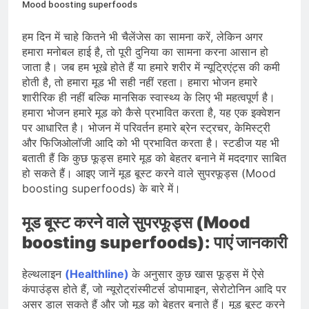
देशभर में विशेष कार्यक्रमों के जरिए भारतीय
Mood boosting superfoods
बुनकरों और पारंपरिक वस्त्रों को मिलेगा बढ़ावा
August 2, 2026
प्रधानमंत्री नरेंद्र मोदी ने भोगापुरम
हम दिन में चाहे कितने भी चैलेंजेस का सामना करें, लेकिन अगर
अंतरराष्ट्रीय हवाई अड्डे का उद्घाटन किया,
हमारा मनोबल हाई है, तो पूरी दुनिया का सामना करना आसान हो
आंध्र प्रदेश में ₹18,000 करोड़ की विकास
जाता है। जब हम भूखे होते हैं या हमारे शरीर में न्यूट्रिएंट्स की कमी
August 2, 2026
परियोजनाओं की शुरुआत
केंद्र सरकार ने विस्तारित Khelo India
होती है, तो हमारा मूड भी सही नहीं रहता। हमारा भोजन हमारे
Scheme को मंजूरी दी, खेल ढाँचे को मजबूत
शारीरिक ही नहीं बल्कि मानसिक स्वास्थ्य के लिए भी महत्वपूर्ण है।
करने के लिए ₹36,441 करोड़ का बड़ा
हमारा भोजन हमारे मूड को कैसे प्रभावित करता है, यह एक इक्वेशन
August 1, 2026
प्रावधान
पर आधारित है। भोजन में परिवर्तन हमारे ब्रेन स्ट्रचर, केमिस्ट्री
और फिजिओलॉजी आदि को भी प्रभावित करता है। स्टडीज यह भी
बताती हैं कि कुछ फूड्स हमारे मूड को बेहतर बनाने में मददगार साबित
हो सकते हैं। आइए जानें मूड बूस्ट करने वाले सुपरफूड्स (Mood
boosting superfoods) के बारे में।
मूड बूस्ट करने वाले सुपरफूड्स (Mood
boosting superfoods): पाएं जानकारी
हेल्थलाइन
(Healthline)
के अनुसार कुछ खास फूड्स में ऐसे
कंपाउंड्स होते हैं, जो न्यूरोट्रांस्मीटर्स डोपामाइन, सेरोटोनिन आदि पर
असर ड़ाल सकते हैं और जो मूड को बेहतर बनाते हैं। मूड बूस्ट करने