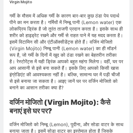
देशभर में विशेष कार्यक्रमों के जरिए भारतीय
Virgin Mojito
बुनकरों और पारंपरिक वस्त्रों को मिलेगा बढ़ावा
August 2, 2026
प्रधानमंत्री नरेंद्र मोदी ने भोगापुरम
गर्मी के मौसम में अधिक गर्मी के कारण बार-बार कुछ ठंडा पेय पदार्थ
अंतरराष्ट्रीय हवाई अड्डे का उद्घाटन किया,
पीने का मन करता है। गर्मियों में निम्बू पानी (Lemon water) एक
आंध्र प्रदेश में ₹18,000 करोड़ की विकास
लोकप्रिय ड्रिंक है जो तुरंत ताजगी प्रदान करता है। इसके साथ ही
August 2, 2026
परियोजनाओं की शुरुआत
केंद्र सरकार ने विस्तारित Khelo India
शरीर को हाइड्रेट रखने और गर्मी से राहत पाने में यह मदद करता है।
Scheme को मंजूरी दी, खेल ढाँचे को मजबूत
इसमें विटामिन सी और एंटीऑक्सीडेंट्स होते हैं। वर्जिन मोजितो
करने के लिए ₹36,441 करोड़ का बड़ा
(Virgin Mojito) निम्बू पानी (Lemon water) का ही मॉडर्न
August 1, 2026
प्रावधान
रूप है, जो गर्मी के दिनों में खुद को ठंडा रखने का बेहतरीन तरीका
है। रेस्टोरेंट्स में यही ड्रिंक आपको बहुत महंगा मिलेगा। वहीं, घर पर
आप आसानी से इसे बना सकते हैं। इसके लिए आपको किसी खास
इंग्रेडिएंट की आवश्यकता नहीं है। बल्कि, सामान्य घर में पड़ी चीजों
से इसे बनाया जा सकता है। आइए जानें घर पर वर्जिन मोजितो को
बनाने का आसान तरीका क्या है?
वर्जिन मोजितो (Virgin Mojito): कैसे
बनाएं इसे घर पर?
वर्जिन मोजितो को निम्बू (Lemon), पुदीना, और सोडा वाटर के साथ
बनाया जाता है। इसमें सोडा वाटर का इस्तेमाल होता है जिसके