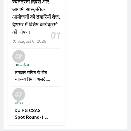
स्वतंत्रता दिवस और
आगामी सांस्कृतिक
आयोजनों की तैयारियाँ तेज़,
देशभर में विशेष कार्यक्रमों
की घोषणा
01
August 6, 2026
02
लाइफ-हेल्थ
लगातार बारिश के बीच
स्वास्थ्य विभाग अलर्ट,
डेंगू, चिकनगुनिया और
वायरल बुखार की
03
रोकथाम के लिए राज्यों
करियर
को निगरानी बढ़ाने के
DU PG CSAS
निर्देश
Spot Round-1 की
समयसीमा बढ़ी, छात्रों
को आवेदन और सीट