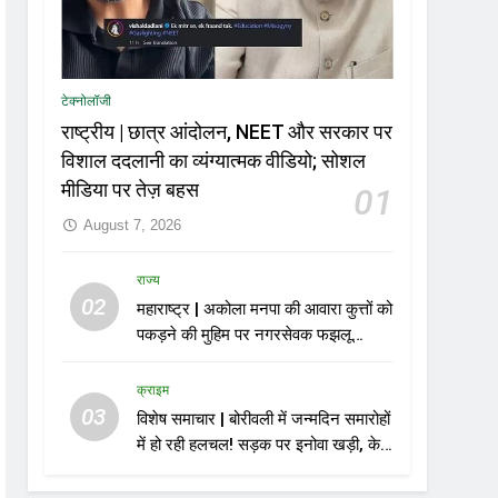
टेक्नोलॉजी
राष्ट्रीय | छात्र आंदोलन, NEET और सरकार पर
विशाल ददलानी का व्यंग्यात्मक वीडियो; सोशल
मीडिया पर तेज़ बहस
01
August 7, 2026
राज्य
02
महाराष्ट्र | अकोला मनपा की आवारा कुत्तों को
पकड़ने की मुहिम पर नगरसेवक फझलू
पहलवान ने उठाए सवाल
क्राइम
03
विशेष समाचार | बोरीवली में जन्मदिन समारोहों
में हो रही हलचल! सड़क पर इनोवा खड़ी, केक
काटा, एयरगन से फायरिंग; 10 गिरफ्तार