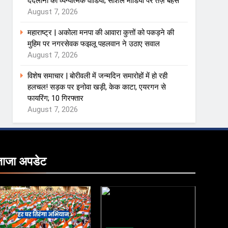
ददलानी का व्यंग्यात्मक वीडियो; सोशल मीडिया पर तेज़ बहस
August 7, 2026
महाराष्ट्र | अकोला मनपा की आवारा कुत्तों को पकड़ने की
मुहिम पर नगरसेवक फझलू पहलवान ने उठाए सवाल
August 7, 2026
विशेष समाचार | बोरीवली में जन्मदिन समारोहों में हो रही
हलचल! सड़क पर इनोवा खड़ी, केक काटा, एयरगन से
फायरिंग; 10 गिरफ्तार
August 7, 2026
ताजा
अपडेट