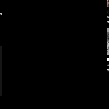
स
्य
घ
क
I
अ
क
आ