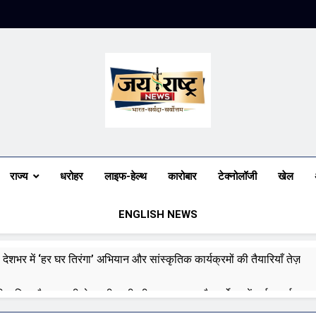
Jai Rashtra N
हिंदी समाचार
राज्य
धरोहर
लाइफ-हेल्थ
कारोबार
टेक्नोलॉजी
खेल
ENGLISH NEWS
 देशभर में ‘हर घर तिरंगा’ अभियान और सांस्कृतिक कार्यक्रमों की तैयारियाँ तेज़
री बारिश और बाढ़ की चेतावनी जारी की, उत्तर भारत और पूर्वोत्तर में हाई अलर्ट