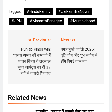
Tagged:
#HinduFamily
#JaiRashtraNews
#JRN
#MamataBanerjee
#Murshidabad
Previous:
Next:
Post
navigation
Punjab Kings win:
बगलामुखी जयंती 2025:
श्रेयस अय्यर की कप्तानी में
वृद्धि योग और शुभ संयोग से
पंजाब किंग्स ने लखनऊ
होंगे बिगड़े काम बन
सुपर जायंट्स को दी 37
रनों से करारी शिकस्त
Related News
राष्ट्रीय | जयपुर में करणी सेना का बड़ा