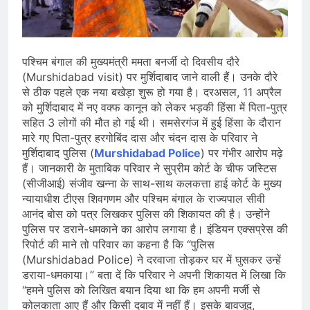
प्रदर्शन तेज़, PM आवास मार्च रोका गया,
सरकार से तीन बड़ी मांगें
August 5, 2026
सावन और आगामी त्योहारों को लेकर देशभर में
तैयारियाँ तेज़, सांस्कृतिक कार्यक्रमों और
पश्चिम बंगाल की मुख्यमंत्री ममता बनर्जी दो दिवसीय दौरे
धार्मिक आयोजनों की धूम
August 4, 2026
(Murshidabad visit) पर मुर्शिदाबाद जाने वाली हैं। उनके दौरे
राष्ट्रीय हथकरघा दिवस की तैयारियाँ तेज़,
से ठीक पहले एक नया बखेड़ा शुरू हो गया है। दरअसल, 11 अप्रैल
देशभर में विशेष कार्यक्रमों के जरिए भारतीय
को मुर्शिदाबाद में नए वक्फ कानून को लेकर भड़की हिंसा में पिता-पुत्र
बुनकरों और पारंपरिक वस्त्रों को मिलेगा बढ़ावा
August 2, 2026
सहित 3 लोगों की मौत हो गई थी। समसेरगंज में हुई हिंसा के दौरान
मारे गए पिता-पुत्र हरगोबिंद दास और चंदन दास के परिवार ने
मुर्शिदाबाद पुलिस (
Murshidabad Police
) पर गंभीर आरोप मढ़े
हैं। जानकारी के मुताबिक परिवार ने सुप्रीम कोर्ट के चीफ जस्टिस
(सीजीआई) संजीव खन्ना के साथ-साथ कलकत्ता हाई कोर्ट के मुख्य
न्यायाधीश टीएस शिवगणम और पश्चिम बंगाल के राज्यपाल सीवी
आनंद बोस को पत्र लिखकर पुलिस की शिकायत की है। उन्होंने
पुलिस पर डराने-धमकाने का आरोप लगाया है। इंडियन एक्सप्रेस की
रिपोर्ट की माने तो परिवार का कहना है कि “पुलिस
(Murshidabad Police) ने दरवाजा तोड़कर घर में घुसकर उन्हें
डराया-धमकाया।” बता दें कि परिवार ने अपनी शिकायत में लिखा कि
“हमने पुलिस को लिखित बयान दिया था कि हम अपनी मर्जी से
कोलकाता आए हैं और किसी दबाव में नहीं हैं। इसके बावजूद,