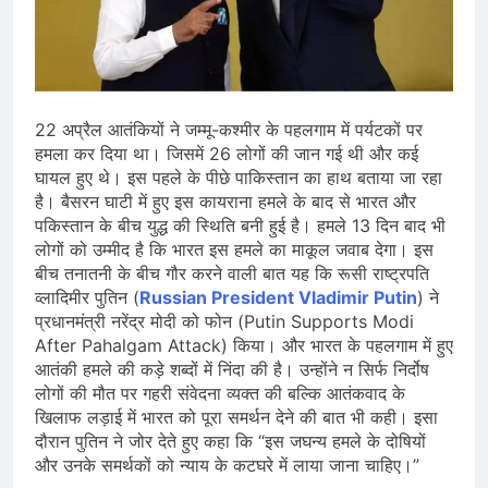
देशभर में विशेष कार्यक्रमों के जरिए भारतीय
बुनकरों और पारंपरिक वस्त्रों को मिलेगा बढ़ावा
August 2, 2026
प्रधानमंत्री नरेंद्र मोदी ने भोगापुरम
अंतरराष्ट्रीय हवाई अड्डे का उद्घाटन किया,
आंध्र प्रदेश में ₹18,000 करोड़ की विकास
August 2, 2026
परियोजनाओं की शुरुआत
केंद्र सरकार ने विस्तारित Khelo India
22 अप्रैल आतंकियों ने जम्मू-कश्मीर के पहलगाम में पर्यटकों पर
Scheme को मंजूरी दी, खेल ढाँचे को मजबूत
हमला कर दिया था। जिसमें 26 लोगों की जान गई थी और कई
करने के लिए ₹36,441 करोड़ का बड़ा
घायल हुए थे। इस पहले के पीछे पाकिस्तान का हाथ बताया जा रहा
August 1, 2026
प्रावधान
है। बैसरन घाटी में हुए इस कायराना हमले के बाद से भारत और
पकिस्तान के बीच युद्ध की स्थिति बनी हुई है। हमले 13 दिन बाद भी
लोगों को उम्मीद है कि भारत इस हमले का माकूल जवाब देगा। इस
बीच तनातनी के बीच गौर करने वाली बात यह कि रूसी राष्ट्रपति
व्लादिमीर पुतिन (
Russian President Vladimir Putin
) ने
प्रधानमंत्री नरेंद्र मोदी को फोन (Putin Supports Modi
After Pahalgam Attack) किया। और भारत के पहलगाम में हुए
आतंकी हमले की कड़े शब्दों में निंदा की है। उन्होंने न सिर्फ निर्दोष
लोगों की मौत पर गहरी संवेदना व्यक्त की बल्कि आतंकवाद के
खिलाफ लड़ाई में भारत को पूरा समर्थन देने की बात भी कही। इसा
दौरान पुतिन ने जोर देते हुए कहा कि “इस जघन्य हमले के दोषियों
और उनके समर्थकों को न्याय के कटघरे में लाया जाना चाहिए।”