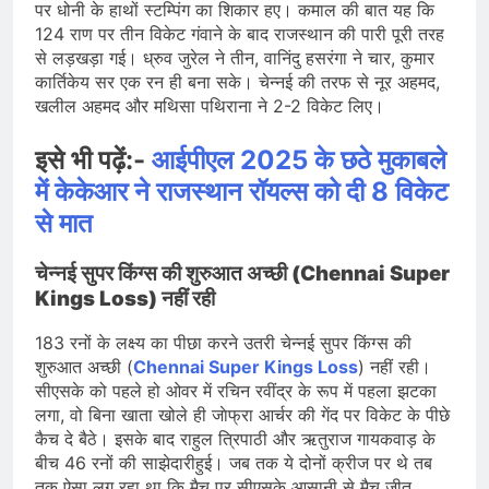
पर धोनी के हाथों स्टम्पिंग का शिकार हए। कमाल की बात यह कि
124 राण पर तीन विकेट गंवाने के बाद राजस्थान की पारी पूरी तरह
से लड़खड़ा गई। ध्रुव जुरेल ने तीन, वानिंदु हसरंगा ने चार, कुमार
कार्तिकेय सर एक रन ही बना सके। चेन्नई की तरफ से नूर अहमद,
खलील अहमद और मथिसा पथिराना ने 2-2 विकेट लिए।
इसे भी पढ़ें:-
आईपीएल 2025 के छठे मुकाबले
में केकेआर ने राजस्थान रॉयल्स को दी 8 विकेट
से मात
चेन्नई सुपर किंग्स की शुरुआत अच्छी (Chennai Super
Kings Loss) नहीं रही
183 रनों के लक्ष्य का पीछा करने उतरी चेन्नई सुपर किंग्स की
शुरुआत अच्छी (
Chennai Super Kings Loss
) नहीं रही।
सीएसके को पहले हो ओवर में रचिन रवींद्र के रूप में पहला झटका
लगा, वो बिना खाता खोले ही जाेफ्रा आर्चर की गेंद पर विकेट के पीछे
कैच दे बैठे। इसके बाद राहुल त्रिपाठी और ऋतुराज गायकवाड़ के
बीच 46 रनों की साझेदारीहुई। जब तक ये दोनों क्रीज पर थे तब
तक ऐसा लग रहा था कि मैच पर सीएसके आसानी से मैच जीत