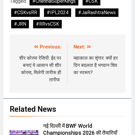
Tagged:
#ChennaiSuperKings
#CSK
#CSKvsRR
#IPL2024
#JaiRashtraNews
#JRN
#RRvsCSK
Previous:
Next:
Post
navigation
शीर कोरमा रेसिपी: ईद पर
महाकाल का शृंगार: क्यों हर
बनाएं ये आसान सी शीर
दिन बदलता है भगवान शिव
कोरमा, मिलेगी तारीफ ही
का स्वरूप?
तारीफ
Related News
नई दिल्ली में BWF World
Championships 2026 की तैयारियाँ