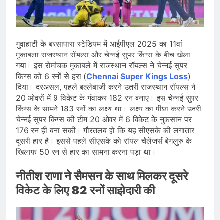
देशभर में विशेष कार्यक्रमों के जरिए भारतीय
बुनकरों और पारंपरिक वस्त्रों को मिलेगा बढ़ावा
August 2, 2026
प्रधानमंत्री नरेंद्र मोदी ने भोगापुरम
अंतरराष्ट्रीय हवाई अड्डे का उद्घाटन किया,
गुवाहाटी के बरसापारा स्टेडियम में आईपीएल 2025 का 11वां
आंध्र प्रदेश में ₹18,000 करोड़ की विकास
August 2, 2026
परियोजनाओं की शुरुआत
मुकाबला राजस्थान रॉयल्स और चेन्नई सुपर किंग्स के बीच खेला
केंद्र सरकार ने विस्तारित Khelo India
गया। इस रोमांचक मुकाबले में राजस्थान रॉयल्स ने चेन्नई सुपर
Scheme को मंजूरी दी, खेल ढाँचे को मजबूत
किंग्स को 6 रनों से हरा (
Chennai Super Kings Loss
)
करने के लिए ₹36,441 करोड़ का बड़ा
August 1, 2026
प्रावधान
दिया। दरअसल, पहले बल्लेबाजी करने उतरी राजस्थान रॉयल्स ने
20 ओवरों में 9 विकेट के गंवाकर 182 रन बनाए। इस चेन्नई सुपर
किंग्स के सामने 183 रनों का लक्ष्य था। लक्ष्य का पीछा करने उतरी
चेन्नई सुपर किंग्स की टीम 20 ओवर में 6 विकेट के नुकसान पर
176 रन ही बना सकी। गौरतलब हो कि यह सीएसके की लगातार
दूसरी हार है। इससे पहले सीएसके को रॉयल चैलेंजर्स बेंगलुरु के
खिलाफ 50 रन से हार का सामना करना पड़ा था।
नीतीश राणा ने सैमसन के साथ मिलकर दूसरे
विकेट के लिए 82 रनों साझेदारी की