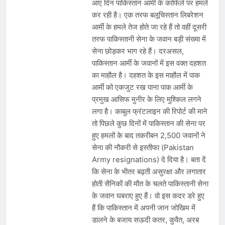
प्रदर्शन तेज़, PM आवास मार्च रोका गया,
आए दिन पाकिस्‍तान आर्मी के काफिले पर हमले
सरकार से तीन बड़ी मांगें
कर रही है। एक तरफ बलूचिस्तान लिबरेशन
August 5, 2026
सावन और आगामी त्योहारों को लेकर देशभर में
आर्मी के हमले तेज होते जा रहे हैं तो वहीं दूसरी
तैयारियाँ तेज़, सांस्कृतिक कार्यक्रमों और
तरफ पाकिस्तानी सेना के जवान बड़ी संख्या में
धार्मिक आयोजनों की धूम
August 4, 2026
सेना छोड़कर भाग रहे हैं। दरअसल,
राष्ट्रीय हथकरघा दिवस की तैयारियाँ तेज़,
पाकिस्‍तान आर्मी के जवानों में इस वक्‍त दहशत
देशभर में विशेष कार्यक्रमों के जरिए भारतीय
का माहौल है। दहशत के इस माहौल में पाक
बुनकरों और पारंपरिक वस्त्रों को मिलेगा बढ़ावा
August 2, 2026
आर्मी को एकजुट रख पाना पाक आर्मी के
प्रमुख आसिफ मुनीर के लिए मुश्किल लगने
लगा है। काबुल फ्रंटलाइन की रिपोर्ट की माने
तो पिछले कुछ दिनों में पाकिस्‍तान की सेना पर
हुए हमलों के बाद तकरीबन 2,500 जवानों ने
सेना की नौकरी से इस्तीफा (Pakistan
Army resignations) दे दिया है। बता दें
कि सेना के भीतर बढ़ती असुरक्षा और लगातार
होती सैनिकों की मौत के चलते पाकिस्तानी सेना
के जवान घबराए हुए हैं। वो इस कदर डरे हुए
हैं कि पाकिस्तान में अपनी जान जोखिम में
डालने के बजाय सऊदी कतर, कुवैत, अरब