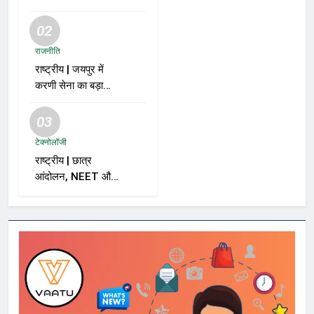
02
राजनीति
राष्ट्रीय | जयपुर में
करणी सेना का बड़ा
ऐलान; समर्थकों से कहा
– “BJP को वोट नहीं
03
देंगे”
टेक्नोलॉजी
राष्ट्रीय | छात्र
आंदोलन, NEET और
सरकार पर विशाल
ददलानी का व्यंग्यात्मक
वीडियो; सोशल मीडिया
पर तेज़ बहस