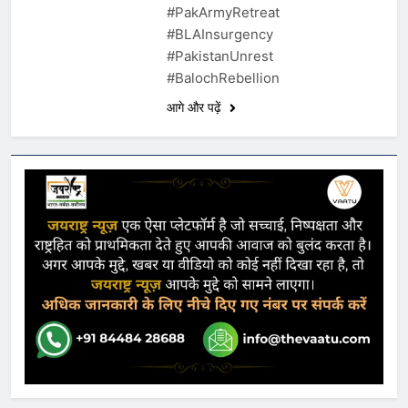
#PakArmyRetreat
#BLAInsurgency
#PakistanUnrest
#BalochRebellion
आगे और पढ़ें