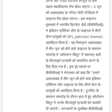
किंग्स और रॉयल चैलेंजर्स बेंगलुरु के बीच
देशभर में विशेष कार्यक्रमों के जरिए भारतीय
बुनकरों और पारंपरिक वस्त्रों को मिलेगा बढ़ावा
पहला क्वालीफायर मैच खेला जाएगा। 3 जून
August 2, 2026
को अहमदाबाद के नरेंद्र मोदी स्टेडियम में
प्रधानमंत्री नरेंद्र मोदी ने भोगापुरम
अंतरराष्ट्रीय हवाई अड्डे का उद्घाटन किया,
फाइनल मैच खेला जाएगा। इस फाइनल
आंध्र प्रदेश में ₹18,000 करोड़ की विकास
August 2, 2026
मुकाबले में भारतीय क्रिकेट बोर्ड (बीसीसीआई)
परियोजनाओं की शुरुआत
केंद्र सरकार ने विस्तारित Khelo India
ने इंडियन प्रीमियर लीग के फाइनल में तीनों
Scheme को मंजूरी दी, खेल ढाँचे को मजबूत
सेना प्रमुखों को (IPL patriotic theme)
करने के लिए ₹36,441 करोड़ का बड़ा
August 1, 2026
आमंत्रित किया है। यह निमंत्रण अहमदाबाद
प्रावधान
में तीन जून को होने वाले फाइनल के समापन
समारोह में ‘ऑपरेशन सिंदूर’ में सशस्त्र बलों
के वीरतापूर्ण प्रयासों को सम्मानित करने के
लिए दिया गया है। इस पूरे मामले पर
बीसीसीआई ने मंगलवार को कहा कि “उसने
अहमदाबाद में तीन जून को होने वाले इंडियन
प्रीमियर लीग फाइनल के लिए तीनों सेना के
प्रमुखों को आमंत्रित किया है। टूर्नामेंट के
समापन समारोह के दौरान हाल में हुए ऑपरेशन
सिंदूर में उनके वीरतापूर्ण प्रयासों को सलामी
दी जाएगी। जानकारी के मुताबिक बीसीसीआई