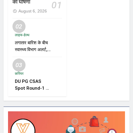
की घोषणा
01
August 6, 2026
02
लाइफ-हेल्थ
लगातार बारिश के बीच
स्वास्थ्य विभाग अलर्ट,
डेंगू, चिकनगुनिया और
वायरल बुखार की
03
रोकथाम के लिए राज्यों
करियर
को निगरानी बढ़ाने के
DU PG CSAS
निर्देश
Spot Round-1 की
समयसीमा बढ़ी, छात्रों
को आवेदन और सीट
स्वीकार करने के लिए
मिला अतिरिक्त समय