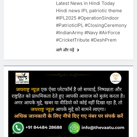
Latest News in Hindi Today
Hindi news IPL patriotic theme
#IPL2025 #OperationSindoor
#PatrioticIPL #ClosingCeremony
#IndianArmy #Navy #AirForce
#CricketTribute #DeshPrem
आगे और पढ़ें