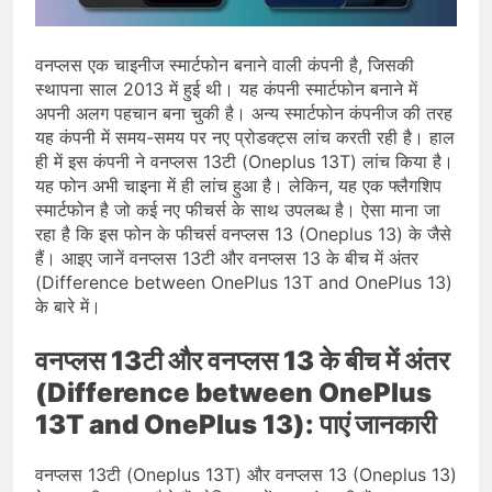
प्रदर्शन तेज़, PM आवास मार्च रोका गया,
सरकार से तीन बड़ी मांगें
August 5, 2026
सावन और आगामी त्योहारों को लेकर देशभर में
वनप्लस एक चाइनीज स्मार्टफोन बनाने वाली कंपनी है, जिसकी
तैयारियाँ तेज़, सांस्कृतिक कार्यक्रमों और
स्थापना साल 2013 में हुई थी। यह कंपनी स्मार्टफोन बनाने में
धार्मिक आयोजनों की धूम
August 4, 2026
अपनी अलग पहचान बना चुकी है। अन्य स्मार्टफोन कंपनीज की तरह
राष्ट्रीय हथकरघा दिवस की तैयारियाँ तेज़,
यह कंपनी में समय-समय पर नए प्रोडक्ट्स लांच करती रही है। हाल
देशभर में विशेष कार्यक्रमों के जरिए भारतीय
ही में इस कंपनी ने वनप्लस 13टी (Oneplus 13T) लांच किया है।
बुनकरों और पारंपरिक वस्त्रों को मिलेगा बढ़ावा
August 2, 2026
यह फोन अभी चाइना में ही लांच हुआ है। लेकिन, यह एक फ्लैगशिप
स्मार्टफोन है जो कई नए फीचर्स के साथ उपलब्ध है। ऐसा माना जा
रहा है कि इस फोन के फीचर्स वनप्लस 13 (Oneplus 13) के जैसे
हैं। आइए जानें वनप्लस 13टी और वनप्लस 13 के बीच में अंतर
(Difference between OnePlus 13T and OnePlus 13)
के बारे में।
वनप्लस 13टी और वनप्लस 13 के बीच में अंतर
(Difference between OnePlus
13T and OnePlus 13): पाएं जानकारी
वनप्लस 13टी (Oneplus 13T) और वनप्लस 13 (Oneplus 13)