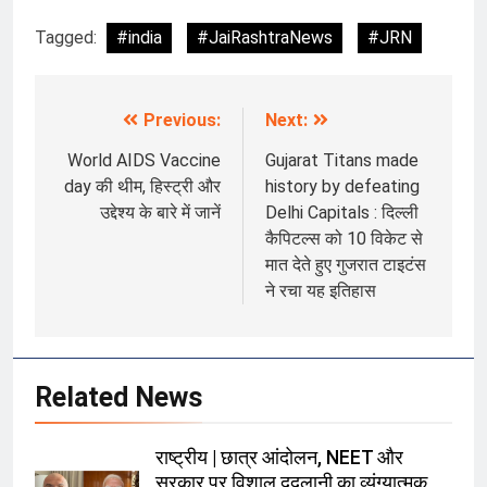
Tagged:
#india
#JaiRashtraNews
#JRN
Previous:
Next:
Post
navigation
World AIDS Vaccine
Gujarat Titans made
day की थीम, हिस्ट्री और
history by defeating
उद्देश्य के बारे में जानें
Delhi Capitals : दिल्ली
कैपिटल्स को 10 विकेट से
मात देते हुए गुजरात टाइटंस
ने रचा यह इतिहास
Related News
राष्ट्रीय | छात्र आंदोलन, NEET और
सरकार पर विशाल ददलानी का व्यंग्यात्मक