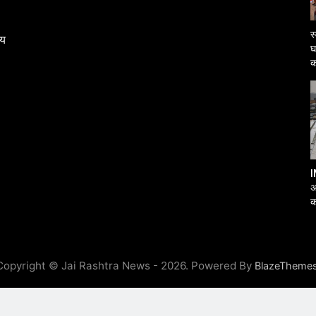
स
्य
घ
क
I
अ
क
आ
Copyright © Jai Rashtra News - 2026. Powered By
BlazeTheme