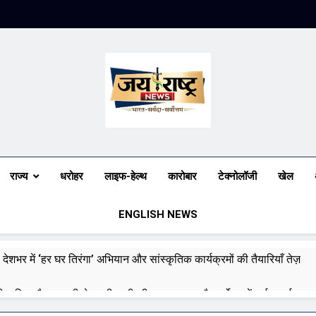
Jai Rashtra N
हिंदी समाचार
राज्य
धरोहर
लाइफ-हेल्थ
कारोबार
टेक्नोलॉजी
खेल
ENGLISH NEWS
 देशभर में ‘हर घर तिरंगा’ अभियान और सांस्कृतिक कार्यक्रमों की तैयारियाँ तेज़
री बारिश और बाढ़ की चेतावनी जारी की, उत्तर भारत और पूर्वोत्तर में हाई अलर्ट