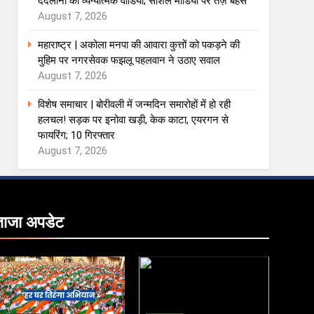
ददलानी का व्यंग्यात्मक वीडियो; सोशल मीडिया पर तेज़ बहस
August 7, 2026
महाराष्ट्र | अकोला मनपा की आवारा कुत्तों को पकड़ने की
मुहिम पर नगरसेवक फझलू पहलवान ने उठाए सवाल
August 7, 2026
विशेष समाचार | बोरीवली में जन्मदिन समारोहों में हो रही
हलचल! सड़क पर इनोवा खड़ी, केक काटा, एयरगन से
फायरिंग; 10 गिरफ्तार
August 7, 2026
ताजा
अपडेट