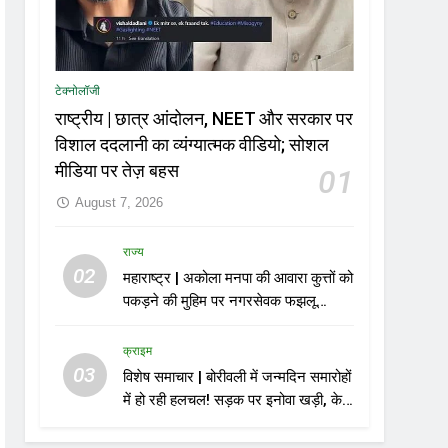
टेक्नोलॉजी
राष्ट्रीय | छात्र आंदोलन, NEET और सरकार पर
विशाल ददलानी का व्यंग्यात्मक वीडियो; सोशल
मीडिया पर तेज़ बहस
01
August 7, 2026
राज्य
02
महाराष्ट्र | अकोला मनपा की आवारा कुत्तों को
पकड़ने की मुहिम पर नगरसेवक फझलू
पहलवान ने उठाए सवाल
क्राइम
03
विशेष समाचार | बोरीवली में जन्मदिन समारोहों
में हो रही हलचल! सड़क पर इनोवा खड़ी, केक
काटा, एयरगन से फायरिंग; 10 गिरफ्तार