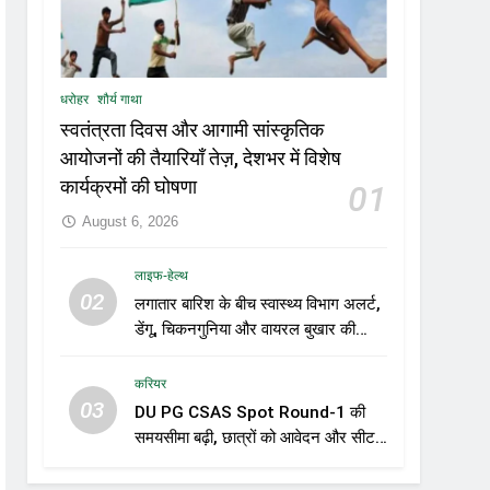
धरोहर
शौर्य गाथा
स्वतंत्रता दिवस और आगामी सांस्कृतिक
आयोजनों की तैयारियाँ तेज़, देशभर में विशेष
कार्यक्रमों की घोषणा
01
August 6, 2026
लाइफ-हेल्थ
02
लगातार बारिश के बीच स्वास्थ्य विभाग अलर्ट,
डेंगू, चिकनगुनिया और वायरल बुखार की
रोकथाम के लिए राज्यों को निगरानी बढ़ाने के
निर्देश
करियर
03
DU PG CSAS Spot Round-1 की
समयसीमा बढ़ी, छात्रों को आवेदन और सीट
स्वीकार करने के लिए मिला अतिरिक्त समय