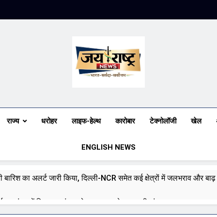
Jai Rashtra N
हिंदी समाचार
राज्य
धरोहर
लाइफ-हेल्थ
कारोबार
टेक्नोलॉजी
खेल
ENGLISH NEWS
भारी बारिश का अलर्ट जारी किया, दिल्ली-NCR समेत कई क्षेत्रों में जलभराव और बा
ई पर संसद में विपक्ष का हंगामा तेज़, सरकार से जवाब की मांग