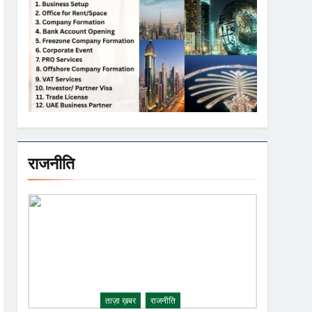
राजनीति
ताज़ा ख़बर
राजनीति