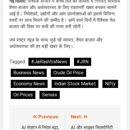
नई दिल्ली:
वैश्विक बाजार में कच्चे तेल की कीमतों में गिरावट भारतीय
शेयर बाजार और अर्थव्यवस्था के लिए राहतभरी खबर बनकर सामने
आई है। निवेशकों, उद्योगों और आम उपभोक्ताओं को इससे विभिन्न
स्तरों पर लाभ मिलने की उम्मीद है। आने वाले दिनों में वैश्विक तेल
बाजार की दिशा पर सभी की नजर बनी रहेगी।
जय राष्ट्र न्यूज़ के साथ जुड़े रहें व्यापार, शेयर बाजार और
अर्थव्यवस्था की हर बड़ी खबर के लिए।
Tagged:
#JaiRashtraNews
#JRN
Business News
Crude Oil Price
Economy News
Indian Stock Market
Nifty
Oil Prices
Sensex
Previous:
Next:
Post
navigation
AI सेक्टर में निवेश बढ़ा,
AI और साइबर सिक्योरिटी