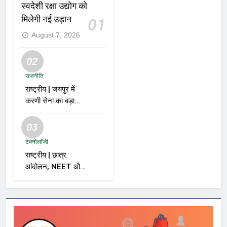
स्वदेशी रक्षा उद्योग को
मिलेगी नई उड़ान
01
August 7, 2026
02
राजनीति
राष्ट्रीय | जयपुर में
करणी सेना का बड़ा
ऐलान; समर्थकों से कहा
– “BJP को वोट नहीं
03
देंगे”
टेक्नोलॉजी
राष्ट्रीय | छात्र
आंदोलन, NEET और
सरकार पर विशाल
ददलानी का व्यंग्यात्मक
वीडियो; सोशल मीडिया
पर तेज़ बहस