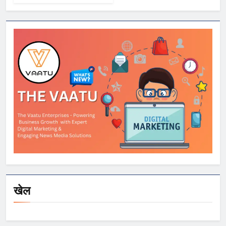
सरकार पर विशाल
ददलानी का व्यंग्यात्मक
वीडियो; सोशल मीडिया
पर तेज़ बहस
खेल