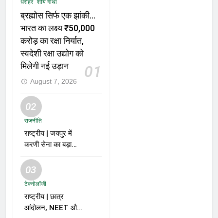
धरोहर
शौर्य गाथा
ब्रह्मोस सिर्फ एक झांकी…
भारत का लक्ष्य ₹50,000
करोड़ का रक्षा निर्यात,
स्वदेशी रक्षा उद्योग को
मिलेगी नई उड़ान
01
August 7, 2026
02
राजनीति
राष्ट्रीय | जयपुर में
करणी सेना का बड़ा
ऐलान; समर्थकों से कहा
– “BJP को वोट नहीं
03
देंगे”
टेक्नोलॉजी
राष्ट्रीय | छात्र
आंदोलन, NEET और