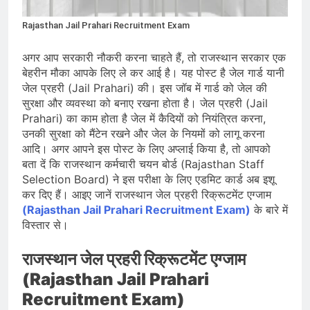
प्रदर्शन तेज़, PM आवास मार्च रोका गया,
सरकार से तीन बड़ी मांगें
August 5, 2026
Rajasthan Jail Prahari Recruitment Exam
सावन और आगामी त्योहारों को लेकर देशभर में
तैयारियाँ तेज़, सांस्कृतिक कार्यक्रमों और
अगर आप सरकारी नौकरी करना चाहते हैं, तो राजस्थान सरकार एक
धार्मिक आयोजनों की धूम
August 4, 2026
बेहरीन मौका आपके लिए ले कर आई है। यह पोस्ट है जेल गार्ड यानी
राष्ट्रीय हथकरघा दिवस की तैयारियाँ तेज़,
जेल प्रहरी (Jail Prahari) की। इस जॉब में गार्ड को जेल की
देशभर में विशेष कार्यक्रमों के जरिए भारतीय
सुरक्षा और व्यवस्था को बनाए रखना होता है। जेल प्रहरी (Jail
बुनकरों और पारंपरिक वस्त्रों को मिलेगा बढ़ावा
August 2, 2026
Prahari) का काम होता है जेल में कैदियों को नियंत्रित करना,
उनकी सुरक्षा को मैंटेन रखने और जेल के नियमों को लागू करना
आदि। अगर आपने इस पोस्ट के लिए अप्लाई किया है, तो आपको
बता दें कि राजस्थान कर्मचारी चयन बोर्ड (Rajasthan Staff
Selection Board) ने इस परीक्षा के लिए एडमिट कार्ड अब इशू
कर दिए हैं। आइए जानें राजस्थान जेल प्रहरी रिक्रूटमेंट एग्जाम
(Rajasthan Jail Prahari Recruitment Exam)
के बारे में
विस्तार से।
राजस्थान जेल प्रहरी रिक्रूटमेंट एग्जाम
(Rajasthan Jail Prahari
Recruitment Exam)