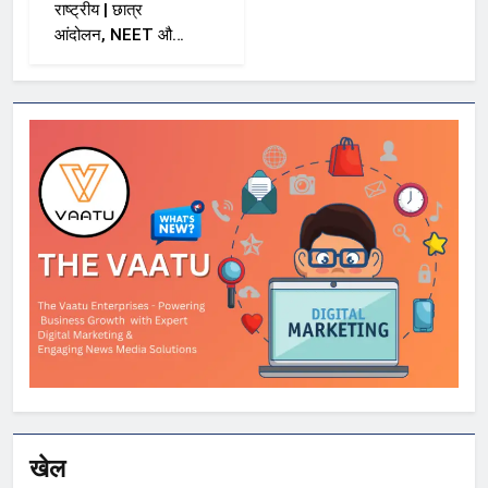
राष्ट्रीय | छात्र
आंदोलन, NEET और
सरकार पर विशाल
ददलानी का व्यंग्यात्मक
वीडियो; सोशल मीडिया
पर तेज़ बहस
खेल