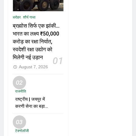
धरोहर
शौर्य गाथा
ब्रह्मोस सिर्फ एक झांकी…
भारत का लक्ष्य ₹50,000
करोड़ का रक्षा निर्यात,
स्वदेशी रक्षा उद्योग को
मिलेगी नई उड़ान
01
August 7, 2026
02
राजनीति
राष्ट्रीय | जयपुर में
करणी सेना का बड़ा
ऐलान; समर्थकों से कहा
– “BJP को वोट नहीं
03
देंगे”
टेक्नोलॉजी