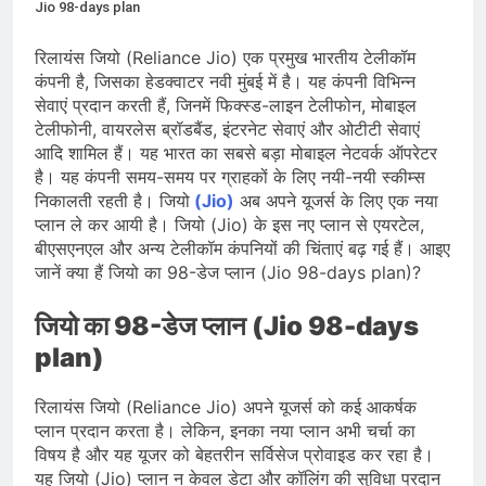
प्रदर्शन तेज़, PM आवास मार्च रोका गया,
Jio 98-days plan
सरकार से तीन बड़ी मांगें
August 5, 2026
सावन और आगामी त्योहारों को लेकर देशभर में
रिलायंस जियो (Reliance Jio) एक प्रमुख भारतीय टेलीकॉम
तैयारियाँ तेज़, सांस्कृतिक कार्यक्रमों और
कंपनी है, जिसका हेडक्वाटर नवी मुंबई में है। यह कंपनी विभिन्न
धार्मिक आयोजनों की धूम
सेवाएं प्रदान करती हैं, जिनमें फिक्स्ड-लाइन टेलीफोन, मोबाइल
August 4, 2026
राष्ट्रीय हथकरघा दिवस की तैयारियाँ तेज़,
टेलीफोनी, वायरलेस ब्रॉडबैंड, इंटरनेट सेवाएं और ओटीटी सेवाएं
देशभर में विशेष कार्यक्रमों के जरिए भारतीय
आदि शामिल हैं। यह भारत का सबसे बड़ा मोबाइल नेटवर्क ऑपरेटर
बुनकरों और पारंपरिक वस्त्रों को मिलेगा बढ़ावा
है। यह कंपनी समय-समय पर ग्राहकों के लिए नयी-नयी स्कीम्स
August 2, 2026
निकालती रहती है। जियो
(Jio)
अब अपने यूजर्स के लिए एक नया
प्लान ले कर आयी है। जियो (Jio) के इस नए प्लान से एयरटेल,
बीएसएनएल और अन्य टेलीकॉम कंपनियों की चिंताएं बढ़ गई हैं। आइए
जानें क्या हैं जियो का 98-डेज प्लान (Jio 98-days plan)?
जियो का 98-डेज प्लान (Jio 98-days
plan)
रिलायंस जियो (Reliance Jio) अपने यूजर्स को कई आकर्षक
प्लान प्रदान करता है। लेकिन, इनका नया प्लान अभी चर्चा का
विषय है और यह यूजर को बेहतरीन सर्विसेज प्रोवाइड कर रहा है।
यह जियो (Jio) प्लान न केवल डेटा और कॉलिंग की सुविधा प्रदान