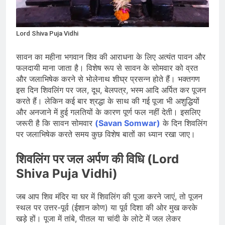
जारी किया, दिल्ली-NCR समेत कई क्षेत्रों में
जलभराव और बाढ़ की आशंका
August 6, 2026
जंतर-मंतर पुलिस कार्रवाई पर संसद में विपक्ष
Lord Shiva Puja Vidhi
का हंगामा तेज़, सरकार से जवाब की मांग
August 6, 2026
सावन का महीना भगवान शिव की आराधना के लिए अत्यंत पावन और
राष्ट्रीय हथकरघा दिवस की तैयारियाँ तेज़,
फलदायी माना जाता है। विशेष रूप से सावन के सोमवार को व्रत
देशभर में बुनकरों और हस्तशिल्प प्रदर्शनियों का
होगा आयोजन
और जलाभिषेक करने से भोलेनाथ शीघ्र प्रसन्न होते हैं। भक्तगण
August 5, 2026
इस दिन शिवलिंग पर जल, दूध, बेलपत्र, भस्म आदि अर्पित कर पूजन
करते हैं। लेकिन कई बार श्रद्धा के साथ की गई पूजा भी अशुद्धियों
और अनजाने में हुई गलतियों के कारण पूर्ण फल नहीं देती। इसलिए
जरूरी है कि सावन सोमवार
(Savan Somwar)
के दिन शिवलिंग
पर जलाभिषेक करते समय कुछ विशेष बातों का ध्यान रखा जाए।
शिवलिंग पर जल अर्पण की विधि (Lord
Shiva Puja Vidhi)
जब आप शिव मंदिर या घर में शिवलिंग की पूजा करने जाएं, तो पूजन
स्थल पर उत्तर-पूर्व (ईशान कोण) या पूर्व दिशा की ओर मुख करके
खड़े हों। पूजा में तांबे, पीतल या चांदी के लोटे में जल लेकर