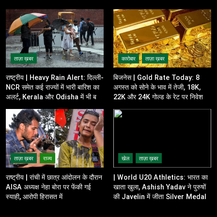
ताज़ा ख़बर
कारोबार
ताज़ा ख़बर
राष्ट्रीय | Heavy Rain Alert: दिल्ली-
बिजनेस | Gold Rate Today: 8
NCR समेत कई राज्यों में भारी बारिश का
अगस्त को सोने के भाव में तेजी, 18K,
अलर्ट, Kerala और Odisha में भी बढ़ी
22K और 24K गोल्ड के रेट पर निवेशकों
चिंता
की नजर
ताज़ा ख़बर
राज्य
खेल
ताज़ा ख़बर
राष्ट्रीय | रांची में छात्र आंदोलन के दौरान
| World U20 Athletics: भारत का
AISA अध्यक्ष नेहा बोरा पर फेंकी गई
खाता खुला, Ashish Yadav ने पुरुषों
स्याही, आरोपी हिरासत में
की Javelin में जीता Silver Medal