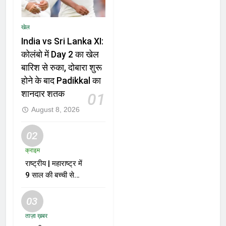
खेल
India vs Sri Lanka XI:
कोलंबो में Day 2 का खेल
बारिश से रुका, दोबारा शुरू
होने के बाद Padikkal का
शानदार शतक
01
August 8, 2026
02
क्राइम
राष्ट्रीय | महाराष्ट्र में
9 साल की बच्ची से
दुष्कर्म और हत्या के
मामले में आरोपी को मौत
03
की सजा
ताज़ा ख़बर