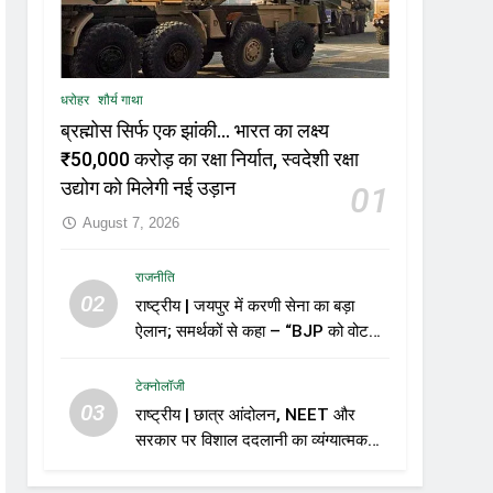
धरोहर
शौर्य गाथा
ब्रह्मोस सिर्फ एक झांकी… भारत का लक्ष्य
₹50,000 करोड़ का रक्षा निर्यात, स्वदेशी रक्षा
उद्योग को मिलेगी नई उड़ान
01
August 7, 2026
राजनीति
02
राष्ट्रीय | जयपुर में करणी सेना का बड़ा
ऐलान; समर्थकों से कहा – “BJP को वोट
नहीं देंगे”
टेक्नोलॉजी
03
राष्ट्रीय | छात्र आंदोलन, NEET और
सरकार पर विशाल ददलानी का व्यंग्यात्मक
वीडियो; सोशल मीडिया पर तेज़ बहस