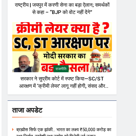
राष्ट्रीय | जयपुर में करणी सेना का बड़ा ऐलान; समर्थकों
से कहा – “BJP को वोट नहीं देंगे”
राजनीति
सरकार ने सुप्रीम कोर्ट में स्पष्ट किया—SC/ST
आरक्षण में ‘क्रीमी लेयर’ लागू नहीं होगी, संसद और
राजनीतिक गलियारों में बहस तेज़
ताजा अपडेट
ब्रह्मोस सिर्फ एक झांकी… भारत का लक्ष्य ₹50,000 करोड़ का