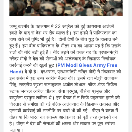
जारी किया, दिल्ली-NCR समेत कई क्षेत्रों में
जलभराव और बाढ़ की आशंका
August 6, 2026
जंतर-मंतर पुलिस कार्रवाई पर संसद में विपक्ष
का हंगामा तेज़, सरकार से जवाब की मांग
जम्मू कश्मीर के पहलगाम में 22 अप्रैल को हुई कायराना आतंकी
August 6, 2026
हमले के बाद से देश भर रोष व्याप्त है। इस हमले में पाकिस्तान का
राष्ट्रीय हथकरघा दिवस की तैयारियाँ तेज़,
हाथ होने की पुष्टि भी हुई है। दोनों देशों के बीच युद्ध के हालात बने
देशभर में बुनकरों और हस्तशिल्प प्रदर्शनियों का
हुए हैं। इस बीच पाकिस्तान के भीतर भय का आलम यह है कि उसके
होगा आयोजन
August 5, 2026
रातों की नीदं उडी हुई है। नींद उड़ने की वजह यह कि प्रधानमंत्री
नरेंद्र मोदी ने देश की सेनाओं को आतंकवाद के खिलाफ निर्णायक
कार्रवाई करने की खुली छूट (
PM Modi Gives Army Free
Hand
) दे दी है। दरअसल, प्रधानमंत्री नरेंद्र मोदी ने मंगलवार को
इस संबंध में एक उच्च स्तरीय बैठक की। इसमें रक्षा मंत्री राजनाथ
सिंह, राष्ट्रीय सुरक्षा सलाहकार अजीत डोभाल, चीफ ऑफ डिफेंस
स्टाफ जनरल अनिल चौहान, सेना प्रमुख, नौसेना प्रमुख और
वायुसेना प्रमुख शामिल थे। इस बैठक में न सिर्फ पहलगाम हमले की
विस्तार से समीक्षा की गई बल्कि आतंकवाद के खिलाफ तत्काल और
प्रभावी कार्रवाई की रणनीति पर चर्चा भी की गई। पीएम ने बैठक में
दोहराया कि भारत का संकल्प आतंकवाद को पूरी तरह कुचलने का
है। पीएम ने देश की सेनाओं की क्षमता और ताकत पर पूरा भरोसा
जताया।