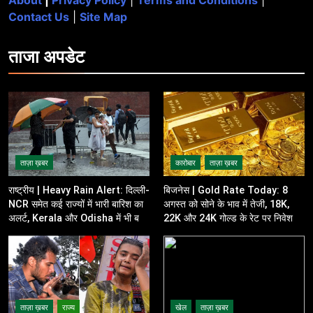
About
|
Privacy Policy
|
Terms and Conditions
|
Contact Us
|
Site Map
ताजा
अपडेट
ताज़ा ख़बर
कारोबार
ताज़ा ख़बर
राष्ट्रीय | Heavy Rain Alert: दिल्ली-
बिजनेस | Gold Rate Today: 8
NCR समेत कई राज्यों में भारी बारिश का
अगस्त को सोने के भाव में तेजी, 18K,
अलर्ट, Kerala और Odisha में भी बढ़ी
22K और 24K गोल्ड के रेट पर निवेशकों
चिंता
की नजर
ताज़ा ख़बर
राज्य
खेल
ताज़ा ख़बर