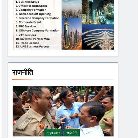
राजनीति
ताज़ा ख़बर
राजनीति