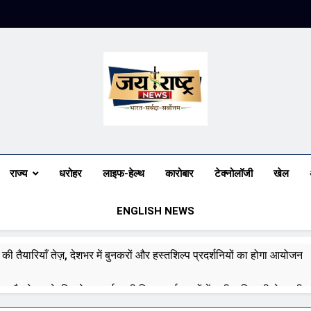
Jai Rashtra N
हिंदी समाचार
राज्य
धरोहर
लाइफ-हेल्थ
कारोबार
टेक्नोलॉजी
खेल
ENGLISH NEWS
ी तैयारियाँ तेज़, देशभर में बुनकरों और हस्तशिल्प प्रदर्शनियों का होगा आयोजन
म और केरल के लिए रेड अलर्ट जारी किया, कई राज्यों में भारी बारिश की चेतावनी