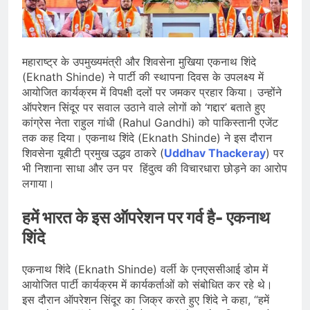
देशभर में विशेष कार्यक्रमों के जरिए भारतीय
बुनकरों और पारंपरिक वस्त्रों को मिलेगा बढ़ावा
August 2, 2026
प्रधानमंत्री नरेंद्र मोदी ने भोगापुरम
अंतरराष्ट्रीय हवाई अड्डे का उद्घाटन किया,
महाराष्ट्र के उपमुख्यमंत्री और शिवसेना मुखिया एकनाथ शिंदे
आंध्र प्रदेश में ₹18,000 करोड़ की विकास
August 2, 2026
परियोजनाओं की शुरुआत
(Eknath Shinde) ने पार्टी की स्थापना दिवस के उपलक्ष्य में
केंद्र सरकार ने विस्तारित Khelo India
आयोजित कार्यक्रम में विपक्षी दलों पर जमकर प्रहार किया। उन्होंने
Scheme को मंजूरी दी, खेल ढाँचे को मजबूत
ऑपरेशन सिंदूर पर सवाल उठाने वाले लोगों को ‘गद्दार’ बताते हुए
करने के लिए ₹36,441 करोड़ का बड़ा
August 1, 2026
प्रावधान
कांग्रेस नेता राहुल गांधी (Rahul Gandhi) को पाकिस्तानी एजेंट
तक कह दिया। एकनाथ शिंदे (Eknath Shinde) ने इस दौरान
शिवसेना यूबीटी प्रमुख उद्धव ठाकरे (
Uddhav Thackeray
) पर
भी निशाना साधा और उन पर हिंदुत्व की विचारधारा छोड़ने का आरोप
लगाया।
हमें भारत के इस ऑपरेशन पर गर्व है- एकनाथ
शिंदे
एकनाथ शिंदे (Eknath Shinde) वर्ली के एनएससीआई डोम में
आयोजित पार्टी कार्यक्रम में कार्यकर्ताओं को संबोधित कर रहे थे।
इस दौरान ऑपरेशन सिंदूर का जिक्र करते हुए शिंदे ने कहा, “हमें