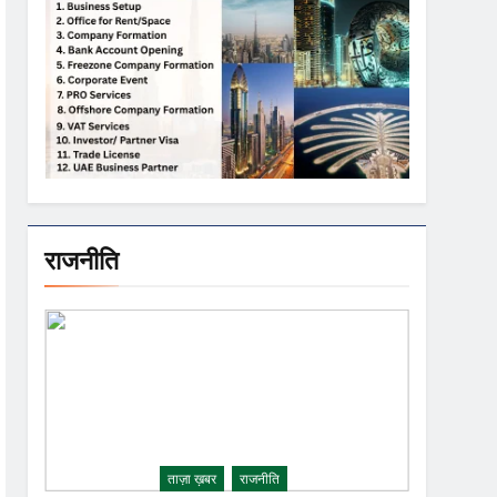
राजनीति
ताज़ा ख़बर
राजनीति