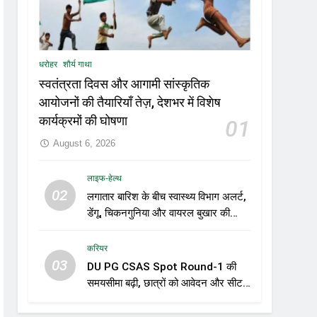
धरोहर
शौर्य गाथा
स्वतंत्रता दिवस और आगामी सांस्कृतिक
आयोजनों की तैयारियाँ तेज़, देशभर में विशेष
कार्यक्रमों की घोषणा
01
August 6, 2026
लाइफ-हेल्थ
02
लगातार बारिश के बीच स्वास्थ्य विभाग अलर्ट,
डेंगू, चिकनगुनिया और वायरल बुखार की
रोकथाम के लिए राज्यों को निगरानी बढ़ाने के
निर्देश
करियर
03
DU PG CSAS Spot Round-1 की
समयसीमा बढ़ी, छात्रों को आवेदन और सीट
स्वीकार करने के लिए मिला अतिरिक्त समय