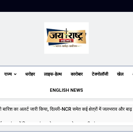
Jai Rashtra N
हिंदी समाचार
राज्य
धरोहर
लाइफ-हेल्थ
कारोबार
टेक्नोलॉजी
खेल
ENGLISH NEWS
भारी बारिश का अलर्ट जारी किया, दिल्ली-NCR समेत कई क्षेत्रों में जलभराव और बा
ई पर संसद में विपक्ष का हंगामा तेज़, सरकार से जवाब की मांग