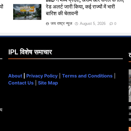
,
IMD ने मध्य प्रदेश, असम और केरल के लिए
ों
रेड अलर्ट जारी किया, कई राज्यों में भारी
बारिश की चेतावनी
जय राष्ट्र न्यूज
August 5, 2026
0
IPL विशेष समाचार
About
|
Privacy Policy
|
Terms and Conditions
|
Contact Us
|
Site Map
I
्य
अ
क
आ