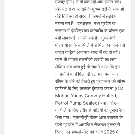
प्रदर्शन तेज़, PM आवास मार्च रोका गया,
मजबूर होंगे। ये तो बात रही आम इंसान की।
सरकार से तीन बड़ी मांगें
यही घटना अगर सूबे के मुख्यमंत्री के साथ हो
August 5, 2026
सावन और आगामी त्योहारों को लेकर देशभर में
तो? निश्चित ही सरकारी अमले में हड़कंप
तैयारियाँ तेज़, सांस्कृतिक कार्यक्रमों और
मचना तय है। दरअसल, मध्य प्रदेश के
धार्मिक आयोजनों की धूम
August 4, 2026
रतलाम में इंडस्ट्रियल कॉन्क्लेव के दौरान एक
राष्ट्रीय हथकरघा दिवस की तैयारियाँ तेज़,
बड़ी लापरवाही सामने आई है। मुख्यमंत्री
देशभर में विशेष कार्यक्रमों के जरिए भारतीय
मोहन यादव के काफिले में शामिल एक दर्जन से
बुनकरों और पारंपरिक वस्त्रों को मिलेगा बढ़ावा
August 2, 2026
ज्यादा गाड़ियां अचानक रास्ते में बंद हो गईं।
पहले तो मामला तकनीकी खराबी का लगा,
लेकिन जब जांच हुई तो सामने आया कि इन
गाड़ियों में पानी मिला डीजल भरा गया था।
सीएम के दौरे को देखते हुए प्रशासन को सीएम
काफिले के लिए तत्काल इंतजाम करना (CM
Mohan Yadav Convoy Halted,
Petrol Pump Sealed) पड़ा। सीएम
काफिले के लिए इंदौर से गाड़ियों का दूसरा रैक
भेजा गया। मुख्यमंत्री मोहन आज रतलाम के
पोलो ग्राउंड में आयोजित रीजनल इंडस्ट्री
स्किल एंड इम्पलॉयमेंट कॉन्क्लेव 2025 में