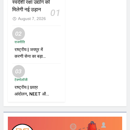
स्वदेशी रक्षा उद्योग को
मिलेगी नई उड़ान
01
August 7, 2026
02
राजनीति
राष्ट्रीय | जयपुर में
करणी सेना का बड़ा
ऐलान; समर्थकों से कहा
– “BJP को वोट नहीं
03
देंगे”
टेक्नोलॉजी
राष्ट्रीय | छात्र
आंदोलन, NEET और
सरकार पर विशाल
ददलानी का व्यंग्यात्मक
वीडियो; सोशल मीडिया
पर तेज़ बहस