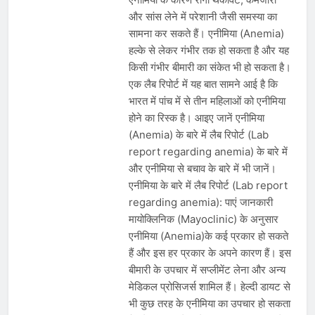
देशभर में विशेष कार्यक्रमों के जरिए भारतीय
और सांस लेने में परेशानी जैसी समस्या का
बुनकरों और पारंपरिक वस्त्रों को मिलेगा बढ़ावा
August 2, 2026
सामना कर सकते हैं। एनीमिया (Anemia)
प्रधानमंत्री नरेंद्र मोदी ने भोगापुरम
अंतरराष्ट्रीय हवाई अड्डे का उद्घाटन किया,
हल्के से लेकर गंभीर तक हो सकता है और यह
आंध्र प्रदेश में ₹18,000 करोड़ की विकास
किसी गंभीर बीमारी का संकेत भी हो सकता है।
August 2, 2026
परियोजनाओं की शुरुआत
केंद्र सरकार ने विस्तारित Khelo India
एक लैब रिपोर्ट में यह बात सामने आई है कि
Scheme को मंजूरी दी, खेल ढाँचे को मजबूत
भारत में पांच में से तीन महिलाओं को एनीमिया
करने के लिए ₹36,441 करोड़ का बड़ा
August 1, 2026
होने का रिस्क है। आइए जानें एनीमिया
प्रावधान
(Anemia) के बारे में लैब रिपोर्ट (Lab
report regarding anemia) के बारे में
और एनीमिया से बचाव के बारे में भी जानें।
एनीमिया के बारे में लैब रिपोर्ट (Lab report
regarding anemia): पाएं जानकारी
मायोक्लिनिक (Mayoclinic) के अनुसार
एनीमिया (Anemia)के कई प्रकार हो सकते
हैं और इस हर प्रकार के अपने कारण हैं। इस
बीमारी के उपचार में सप्लीमेंट लेना और अन्य
मेडिकल प्रोसिजर्स शामिल हैं। हेल्दी डायट से
भी कुछ तरह के एनीमिया का उपचार हो सकता