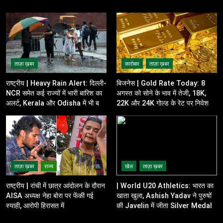
ताज़ा ख़बर
कारोबार
ताज़ा ख़बर
राष्ट्रीय | Heavy Rain Alert: दिल्ली-
बिजनेस | Gold Rate Today: 8
NCR समेत कई राज्यों में भारी बारिश का
अगस्त को सोने के भाव में तेजी, 18K,
अलर्ट, Kerala और Odisha में भी बढ़ी
22K और 24K गोल्ड के रेट पर निवेशकों
चिंता
की नजर
ताज़ा ख़बर
राज्य
खेल
ताज़ा ख़बर
राष्ट्रीय | रांची में छात्र आंदोलन के दौरान
| World U20 Athletics: भारत का
AISA अध्यक्ष नेहा बोरा पर फेंकी गई
खाता खुला, Ashish Yadav ने पुरुषों
स्याही, आरोपी हिरासत में
की Javelin में जीता Silver Medal