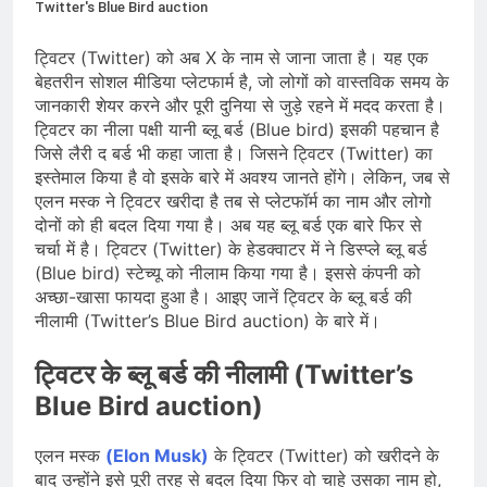
जारी किया, दिल्ली-NCR समेत कई क्षेत्रों में
Twitter's Blue Bird auction
जलभराव और बाढ़ की आशंका
August 6, 2026
जंतर-मंतर पुलिस कार्रवाई पर संसद में विपक्ष
ट्विटर (Twitter) को अब X के नाम से जाना जाता है। यह एक
का हंगामा तेज़, सरकार से जवाब की मांग
बेहतरीन सोशल मीडिया प्लेटफार्म है, जो लोगों को वास्तविक समय के
जानकारी शेयर करने और पूरी दुनिया से जुड़े रहने में मदद करता है।
August 6, 2026
राष्ट्रीय हथकरघा दिवस की तैयारियाँ तेज़,
ट्विटर का नीला पक्षी यानी ब्लू बर्ड (Blue bird) इसकी पहचान है
देशभर में बुनकरों और हस्तशिल्प प्रदर्शनियों का
जिसे लैरी द बर्ड भी कहा जाता है। जिसने ट्विटर (Twitter) का
होगा आयोजन
इस्तेमाल किया है वो इसके बारे में अवश्य जानते होंगे। लेकिन, जब से
August 5, 2026
एलन मस्क ने ट्विटर खरीदा है तब से प्लेटफॉर्म का नाम और लोगो
दोनों को ही बदल दिया गया है। अब यह ब्लू बर्ड एक बारे फिर से
चर्चा में है। ट्विटर (Twitter) के हेडक्वाटर में ने डिस्प्ले ब्लू बर्ड
(Blue bird) स्टेच्यू को नीलाम किया गया है। इससे कंपनी को
अच्छा-खासा फायदा हुआ है। आइए जानें ट्विटर के ब्लू बर्ड की
नीलामी (Twitter’s Blue Bird auction) के बारे में।
ट्विटर के ब्लू बर्ड की नीलामी (Twitter’s
Blue Bird auction)
एलन मस्क
(Elon Musk)
के ट्विटर (Twitter) को खरीदने के
बाद उन्होंने इसे पूरी तरह से बदल दिया फिर वो चाहे उसका नाम हो,