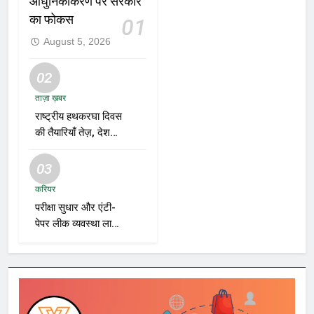
आधुनिकीकरण पर सरकार
का फोकस
01
August 5, 2026
02
ताज़ा ख़बर
राष्ट्रीय हथकरघा दिवस
की तैयारियाँ तेज़, देशभर
में बुनकरों और हस्तशिल्प
प्रदर्शनियों का होगा
03
आयोजन
करियर
परीक्षा सुधार और एंटी-
पेपर लीक व्यवस्था लागू
करने की तैयारी तेज़,
भर्ती एजेंसियाँ और शिक्षा
विभाग नए रोडमैप पर
कर रहे काम