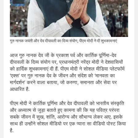
Scheme को मंजूरी दी, खेल ढाँचे को मजबूत
करने के लिए ₹36,441 करोड़ का बड़ा
August 1, 2026
प्रावधान
कॉमनवेल्थ गेम्स 2026 में आज भारत के लिए
बॉक्सिंग, एथलेटिक्स, पैरा एथलेटिक्स और जूडो
में कई पदक मुकाबले, स्वर्ण पर निगाहें
August 1, 2026
MCC जल्द जारी करेगा NEET UG 2026
गुरु नानक जयंती और देव दीपावली का दिव्य संयोग, पीएम मोदी ने दी शुभकामनाएं
काउंसलिंग शेड्यूल, लाखों अभ्यर्थियों का
इंतजार अंतिम चरण में
July 31, 2026
आज गुरु नानक देव जी के प्रकाश पर्व और कार्तिक पूर्णिमा-देव
दीपावली के दिव्य संयोग पर, प्रधानमंत्री नरेंद्र मोदी ने देशवासियों
को हार्दिक शुभकामनाएं दी हैं. पीएम मोदी ने सोशल मीडिया प्लेटफॉर्म
‘एक्स’ पर गुरु नानक देव के जीवन और संदेश को ‘मानवता का
मार्गदर्शन’ करने वाला बताया, जो करुणा, समानता और सेवा पर
आधारित है.
पीएम मोदी ने कार्तिक पूर्णिमा और देव दीपावली को भारतीय संस्कृति
और अध्यात्म से जुड़ा बताते हुए कामना की कि यह पवित्र परंपरा
सबके जीवन में सुख, शांति, आरोग्य और सौभाग्य लेकर आए. इसके
साथ ही उन्होंने सोशल मीडियो पर एक प्यारा सा वीडियो पोस्ट किया
है.