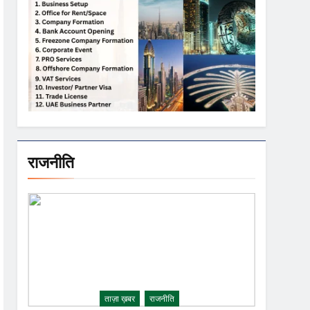
राजनीति
ताज़ा ख़बर
राजनीति