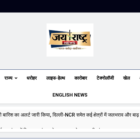
Jai Rashtra N
हिंदी समाचार
राज्य
धरोहर
लाइफ-हेल्थ
कारोबार
टेक्नोलॉजी
खेल
ENGLISH NEWS
भारी बारिश का अलर्ट जारी किया, दिल्ली-NCR समेत कई क्षेत्रों में जलभराव और बा
ई पर संसद में विपक्ष का हंगामा तेज़, सरकार से जवाब की मांग