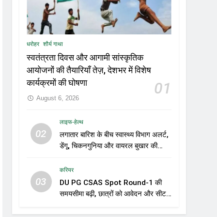
धरोहर
शौर्य गाथा
स्वतंत्रता दिवस और आगामी सांस्कृतिक
आयोजनों की तैयारियाँ तेज़, देशभर में विशेष
कार्यक्रमों की घोषणा
01
August 6, 2026
लाइफ-हेल्थ
02
लगातार बारिश के बीच स्वास्थ्य विभाग अलर्ट,
डेंगू, चिकनगुनिया और वायरल बुखार की
रोकथाम के लिए राज्यों को निगरानी बढ़ाने के
निर्देश
करियर
03
DU PG CSAS Spot Round-1 की
समयसीमा बढ़ी, छात्रों को आवेदन और सीट
स्वीकार करने के लिए मिला अतिरिक्त समय