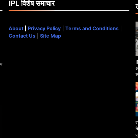
IPL विशेष समाचार
About
|
Privacy Policy
|
Terms and Conditions
|
Contact Us
|
Site Map
I
्य
अ
क
आ
र
त
प