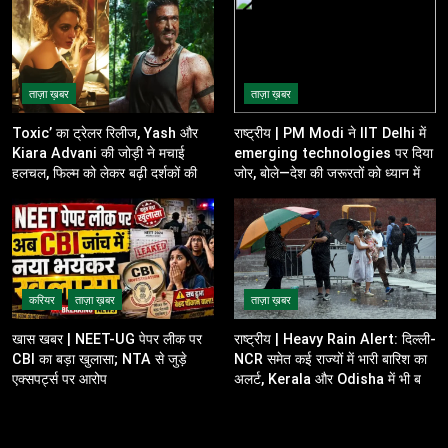
ताज़ा ख़बर
ताज़ा ख़बर
Toxic’ का ट्रेलर रिलीज, Yash और
राष्ट्रीय | PM Modi ने IIT Delhi में
Kiara Advani की जोड़ी ने मचाई
emerging technologies पर दिया
हलचल, फिल्म को लेकर बढ़ी दर्शकों की
जोर, बोले—देश की जरूरतों को ध्यान में
उत्सुकता
रखकर करें innovation
करियर
ताज़ा ख़बर
ताज़ा ख़बर
खास खबर | NEET-UG पेपर लीक पर
राष्ट्रीय | Heavy Rain Alert: दिल्ली-
CBI का बड़ा खुलासा; NTA से जुड़े
NCR समेत कई राज्यों में भारी बारिश का
एक्सपर्ट्स पर आरोप
अलर्ट, Kerala और Odisha में भी बढ़ी
चिंता