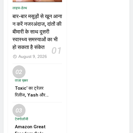
लाइफ-हेल्थ
बार-बार मसूड़ों से खून आना
न करें नजरअंदाज, दांतों की
बीमारी के साथ दूसरी
स्वास्थ्य समस्याओं का भी
हो सकता है संकेत
01
August 9, 2026
02
ताज़ा ख़बर
Toxic’ का ट्रेलर
रिलीज, Yash और
Kiara Advani की
जोड़ी ने मचाई हलचल,
03
फिल्म को लेकर बढ़ी
टेक्नोलॉजी
दर्शकों की उत्सुकता
Amazon Great