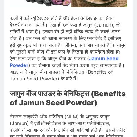
भारत ने 39 पदकों के साथ अभियान चौथे
स्थान पर समाप्त किया
August 8, 2026
स्वतंत्रता दिवस से पहले देशभर में ‘हर घर
फलों में कई न्यूट्रिएंट्स होते हैं और हेल्थ के लिए इनका सेवन
तिरंगा’ अभियान और सांस्कृतिक कार्यक्रमों की
बेहतरीन माना गया है। ऐसा ही एक फल है जामुन (Jamun), जो
तैयारियाँ तेज़
August 7, 2026
गर्मियों में आता है। इसका रंग ही नहीं बल्कि स्वाद भी सबसे अलग
IMD ने कई राज्यों में भारी बारिश और बाढ़ की
होता है। इस फल को खाना स्वास्थ्य के लिए फायदेमंद है इसीलिए
चेतावनी जारी की, उत्तर भारत और पूर्वोत्तर में
इसे सुपरफूड भी कहा जाता है। लेकिन, क्या आप जानते हैं कि जामुन
हाई अलर्ट
August 7, 2026
की गुठली यानी बीज भी इस फल के जितना ही फायदेमंद होता है?
ऐसा माना जाता है कि जामुन बीज का पाउडर (
Jamun Seed
Powder
) का रोजाना खाली पेट सेवन करना बहुत लाभदायक है।
आइए जानें जामुन बीज पाउडर के बेनिफिट्स (Benefits of
Jamun Seed Powder) के बारे में।
जामुन बीज पाउडर के बेनिफिट्स (Benefits
of Jamun Seed Powder)
नेशनल लाइब्रेरी ऑफ मेडिसिन (NLM) के अनुसार जामुन
(Jamun) में एंटीऑक्सीडेंट्स के साथ-साथ फ्लेवोनोइड्स,
पॉलीफेनोल्स आयरन और विटामिन सी आदि भी होते हैं। इससे शरीर
का फ्री रेडिकल्स से बचाव होता है और इसके कई अन्य बेनिफिट्स