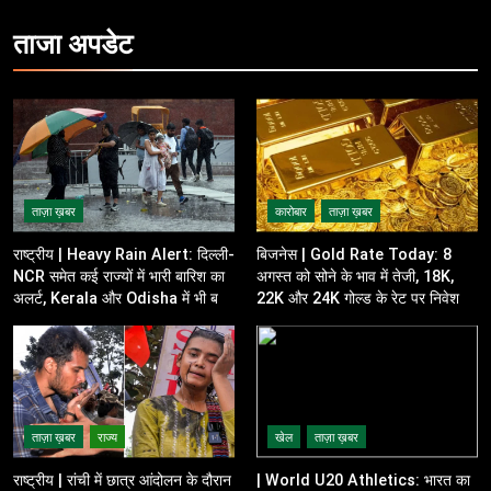
ताजा
अपडेट
ताज़ा ख़बर
कारोबार
ताज़ा ख़बर
राष्ट्रीय | Heavy Rain Alert: दिल्ली-
बिजनेस | Gold Rate Today: 8
NCR समेत कई राज्यों में भारी बारिश का
अगस्त को सोने के भाव में तेजी, 18K,
अलर्ट, Kerala और Odisha में भी बढ़ी
22K और 24K गोल्ड के रेट पर निवेशकों
चिंता
की नजर
ताज़ा ख़बर
राज्य
खेल
ताज़ा ख़बर
राष्ट्रीय | रांची में छात्र आंदोलन के दौरान
| World U20 Athletics: भारत का