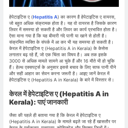
जारी किया, दिल्ली-NCR समेत कई क्षेत्रों में
जलभराव और बाढ़ की आशंका
August 6, 2026
जंतर-मंतर पुलिस कार्रवाई पर संसद में विपक्ष
हेपेटाइटिस ए (
Hepatitis A
) का कारण है हेपेटाइटिस ए वायरस,
का हंगामा तेज़, सरकार से जवाब की मांग
जो बहुत अधिक संक्रामक होता है। यह वो वायरस है जिसके कारण
August 6, 2026
लिवर में समस्या हो सकती है और लिवर का कार्य प्रभावित होता है।
राष्ट्रीय हथकरघा दिवस की तैयारियाँ तेज़,
ऐसा माना गया है कि यह बीमारी गंदे पानी या खाने से होती है।
देशभर में बुनकरों और हस्तशिल्प प्रदर्शनियों का
संक्रमित व्यक्ति के संपर्क में आ कर भी यह समस्या हो सकती है।
होगा आयोजन
August 5, 2026
केरल में हेपेटाइटिस ए (Hepatitis A in Kerala) के केसेस
लगातार बढ़ रहे हैं, जो एक चिंता का विषय है। अब तक इसके
3000 से अधिक मामले सामने आ चुके हैं और 16 मौते भी हो चुकि
हैं। हेल्थ एक्सपर्ट्स के अनुसार इससे बचाव के लिए साफ पानी पीने
और सही आहार का सेवन करना जरूरी है। आइए जानें केरल में
हेपेटाइटिस ए (Hepatitis A in Kerala) के बारे में विस्तार से।
केरल में हेपेटाइटिस ए (Hepatitis A in
Kerala): पाएं जानकारी
जैसा की पहले ही बताया गया है कि केरल में हेपेटाइटिस ए
(Hepatitis A in Kerala) के मामले बढ़ते जा रहे हैं खासतौर पर
केरल के एर्नाकुलम, मलप्पुरम, कोझिकोड और त्रिशूर जिलों में।