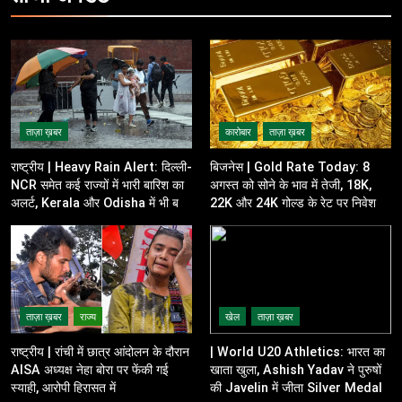
ताज़ा ख़बर
कारोबार
ताज़ा ख़बर
राष्ट्रीय | Heavy Rain Alert: दिल्ली-
बिजनेस | Gold Rate Today: 8
NCR समेत कई राज्यों में भारी बारिश का
अगस्त को सोने के भाव में तेजी, 18K,
अलर्ट, Kerala और Odisha में भी बढ़ी
22K और 24K गोल्ड के रेट पर निवेशकों
चिंता
की नजर
ताज़ा ख़बर
राज्य
खेल
ताज़ा ख़बर
राष्ट्रीय | रांची में छात्र आंदोलन के दौरान
| World U20 Athletics: भारत का
AISA अध्यक्ष नेहा बोरा पर फेंकी गई
खाता खुला, Ashish Yadav ने पुरुषों
स्याही, आरोपी हिरासत में
की Javelin में जीता Silver Medal