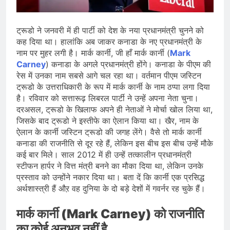
जारी किया, दिल्ली-NCR समेत कई क्षेत्रों में
जलभराव और बाढ़ की आशंका
August 6, 2026
जंतर-मंतर पुलिस कार्रवाई पर संसद में विपक्ष
ट्रूडो ने जनवरी में ही पार्टी को देश के नया प्रधानमंत्री चुनने को
का हंगामा तेज़, सरकार से जवाब की मांग
कह दिया था। हालांकि अब जाकर कनाडा के नए प्रधानमंत्री के
August 6, 2026
नाम पर मुहर लगी है। मार्क कार्नी, जी हाँ मार्क कार्नी (
Mark
राष्ट्रीय हथकरघा दिवस की तैयारियाँ तेज़,
Carney
) कनाडा के अगले प्रधानमंत्री होंगे। कनाडा के पीएम की
देशभर में बुनकरों और हस्तशिल्प प्रदर्शनियों का
रेस में उनका नाम सबसे आगे चल रहा था। वर्तमान पीएम जस्टिन
होगा आयोजन
August 5, 2026
ट्रूडो के उत्तराधिकारी के रूप में मार्क कार्नी के नाम ठप्पा लगा दिया
है। रविवार को सत्तारूढ़ लिबरल पार्टी ने उन्हें अपना नेता चुना।
दरअसल, ट्रूडो के खिलाफ अपने ही नेताओं ने मोर्चा खोल लिया था,
जिसके बाद ट्रूडो ने इस्तीफे का ऐलान किया था। खैर, नाम के
ऐलान के कार्नी जस्टिन ट्रूडो की जगह लेंगे। वैसे तो मार्क कार्नी
कनाडा की राजनीति से दूर रहे हैं, लेकिन इस बीच इस बीच उन्हें मौके
कई बार मिले। साल 2012 में ही उन्हें तत्कालीन प्रधानमंत्री
स्टीफन हार्पर ने वित्त मंत्री बनने का मौका दिया था, लेकिन उनके
प्रस्ताव को उन्होंने नकार दिया था। बता दें कि कार्नी एक प्रसिद्ध
अर्थशास्त्री हैं औऱ वह दुनिया के दो बड़े देशों में गवर्नर रह चुके हैं।
मार्क कार्नी (Mark Carney) को राजनीति
का कोई अनुभव नहीं है