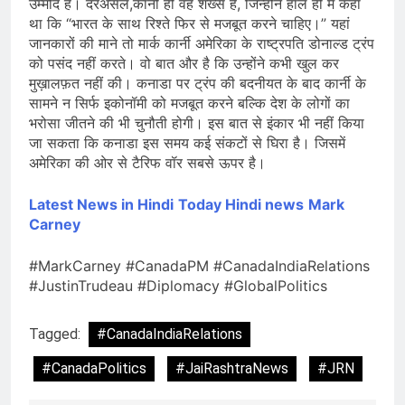
उम्मीद है। दरअसल,कार्नी ही वह शख्स हैं, जिन्होंने हाल ही में कहा
था कि “भारत के साथ रिश्ते फिर से मजबूत करने चाहिए।” यहां
जानकारों की माने तो मार्क कार्नी अमेरिका के राष्ट्रपति डोनाल्ड ट्रंप
को पसंद नहीं करते। वो बात और है कि उन्होंने कभी खुल कर
मुख़ालफ़त नहीं की। कनाडा पर ट्रंप की बदनीयत के बाद कार्नी के
सामने न सिर्फ इकोनॉमी को मजबूत करने बल्कि देश के लोगों का
भरोसा जीतने की भी चुनौती होगी। इस बात से इंकार भी नहीं किया
जा सकता कि कनाडा इस समय कई संकटों से घिरा है। जिसमें
अमेरिका की ओर से टैरिफ वॉर सबसे ऊपर है।
Latest News in Hindi
Today Hindi
news
Mark
Carney
#MarkCarney #CanadaPM #CanadaIndiaRelations
#JustinTrudeau #Diplomacy #GlobalPolitics
Tagged:
#CanadaIndiaRelations
#CanadaPolitics
#JaiRashtraNews
#JRN