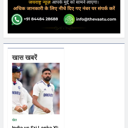
खास खबरें
खेल