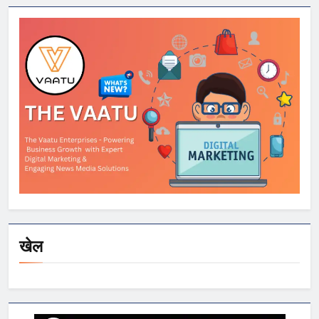
Kerala और Odisha
में भी बढ़ी चिंता
खेल