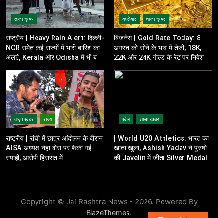
ताज़ा ख़बर
कारोबार
ताज़ा ख़बर
राष्ट्रीय | Heavy Rain Alert: दिल्ली-
बिजनेस | Gold Rate Today: 8
NCR समेत कई राज्यों में भारी बारिश का
अगस्त को सोने के भाव में तेजी, 18K,
अलर्ट, Kerala और Odisha में भी बढ़ी
22K और 24K गोल्ड के रेट पर निवेशकों
चिंता
की नजर
ताज़ा ख़बर
राज्य
खेल
ताज़ा ख़बर
राष्ट्रीय | रांची में छात्र आंदोलन के दौरान
| World U20 Athletics: भारत का
AISA अध्यक्ष नेहा बोरा पर फेंकी गई
खाता खुला, Ashish Yadav ने पुरुषों
स्याही, आरोपी हिरासत में
की Javelin में जीता Silver Medal
Copyright © Jai Rashtra News - 2026. Powered By
.
BlazeThemes