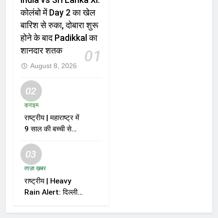
India vs Sri Lanka XI:
कोलंबो में Day 2 का खेल
बारिश से रुका, दोबारा शुरू
होने के बाद Padikkal का
शानदार शतक
01
August 8, 2026
02
क्राइम
राष्ट्रीय | महाराष्ट्र में
9 साल की बच्ची से
दुष्कर्म और हत्या के
मामले में आरोपी को मौत
03
की सजा
ताज़ा ख़बर
राष्ट्रीय | Heavy
Rain Alert: दिल्ली-
NCR समेत कई राज्यों
में भारी बारिश का अलर्ट,