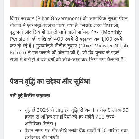
जारी किया, दिल्ली-NCR समेत कई क्षेत्रों में
जलभराव और बाढ़ की आशंका
August 6, 2026
जंतर-मंतर पुलिस कार्रवाई पर संसद में विपक्ष
बिहार सरकार (Bihar Government) की सामाजिक सुरक्षा पेंशन
का हंगामा तेज़, सरकार से जवाब की मांग
योजना में एक बड़ा बदलाव किया गया है, जिसके तहत विधवाओं,
August 6, 2026
वृद्धजनों और दिव्यांगों को दी जाने वाली मासिक पेंशन (Monthly
राष्ट्रीय हथकरघा दिवस की तैयारियाँ तेज़,
Pension) की राशि को 400 रुपये से बढ़ाकर अब 1,100 रुपये
देशभर में बुनकरों और हस्तशिल्प प्रदर्शनियों का
कर दी गई है। मुख्यमंत्री नीतीश कुमार (Chief Minister Nitish
होगा आयोजन
August 5, 2026
Kumar) ने इस फैसले की घोषणा की है, जो कि चुनाव से पहले
राज्य में करोड़ों वंचित वर्गों को सोच-समझकर लिया गया फैसला है।
पेंशन वृद्धि का उद्देश्य और सुविधा
बढ़ी हुई वित्तीय सहायता
जुलाई 2025 से लागू इस वृद्धि से अब 1 करोड़ 9 लाख 69
हजार से अधिक लाभार्थियों को हर महीने 700 रुपये
अतिरिक्त मिलेगा।
पेंशन समय पर और सीधे उनके बैंक खातों में 10 तारीख तक
ट्रांसफर की जाएगी।