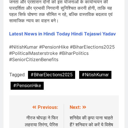
जनता और प्रशासन दोनों को इस योजनाओं के कार्यान्वयन की
पारदर्शिता और प्रभावी निगरानी सुनिश्चित करनी होगी, ताकि यह
पहल सिर्फ घोषणा तक सीमित न रहे, बल्कि वास्तविक बदलाव एवं
सामाजिक न्याय का वाहन बने।
Latest News in Hindi
Today Hindi
Tejaswi Yadav
#NitishKumar #PensionHike #BiharElections2025
#PoliticalMasterstroke #BiharPolitics
#SeniorCitizenBenefits
Tagged:
#BiharElections2025
#NitishKumar
#PensionHike
Previous:
Next:
Post
navigation
नीरज चोपड़ा ने फिर
शनिदेव की कृपा पाना चाहते
लहराया तिरंगा, पेरिस
हैं? शनिवार को करें ये विशेष