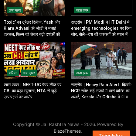
ताज़ा ख़बर
ताज़ा ख़बर
Toxic’ का ट्रेलर रिलीज, Yash और
राष्ट्रीय | PM Modi ने IIT Delhi में
Kiara Advani की जोड़ी ने मचाई
emerging technologies पर दिया
हलचल, फिल्म को लेकर बढ़ी दर्शकों की
जोर, बोले—देश की जरूरतों को ध्यान में
उत्सुकता
रखकर करें innovation
करियर
ताज़ा ख़बर
ताज़ा ख़बर
खास खबर | NEET-UG पेपर लीक पर
राष्ट्रीय | Heavy Rain Alert: दिल्ली-
CBI का बड़ा खुलासा; NTA से जुड़े
NCR समेत कई राज्यों में भारी बारिश का
एक्सपर्ट्स पर आरोप
अलर्ट, Kerala और Odisha में भी बढ़ी
चिंता
Copyright © Jai Rashtra News - 2026. Powered By
.
BlazeThemes
Translate »