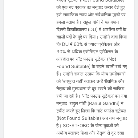
भारत ने 39 पदकों के साथ अभियान चौथे
को एक नए प्रकार का मनुवाद करार देते हुए
स्थान पर समाप्त किया
August 8, 2026
इसे सामाजिक न्याय और संवैधानिक मूल्यों पर
स्वतंत्रता दिवस से पहले देशभर में ‘हर घर
तिरंगा’ अभियान और सांस्कृतिक कार्यक्रमों की
हमला बताया है। राहुल गांधी ने यह बयान
तैयारियाँ तेज़
दिल्ली विश्वविद्यालय (DU) में आरक्षित वर्गों के
August 7, 2026
IMD ने कई राज्यों में भारी बारिश और बाढ़ की
खाली पदों के मुद्दे पर दिया। उन्होंने दावा किया
चेतावनी जारी की, उत्तर भारत और पूर्वोत्तर में
कि DU में 60% से ज्यादा प्रोफेसर और
हाई अलर्ट
August 7, 2026
30% से अधिक एसोसिएट प्रोफेसर के
आरक्षित पद नॉट फाउंड सूटेबल (Not
Found Suitable) के बहाने खाली रखे गए
हैं। उन्होंने सवाल उठाया कि योग्य उम्मीदवारों
को ‘उपयुक्त नहीं’ बताकर उन्हें शैक्षणिक और
नेतृत्व की मुख्यधारा से दूर रखने की साजिश
रची जा रही है। ‘नॉट फाउंड सूटेबल’ बन गया
मनुवाद राहुल गांधी (Rahul Gandhi) ने
ट्वीट करते हुए लिखा कि नॉट फाउंड सूटेबल
(Not Found Suitable) अब नया मनुवाद
है। SC-ST-OBC के योग्य युवाओं को
अयोग्य बताकर शिक्षा और नेतृत्व से दूर रखा