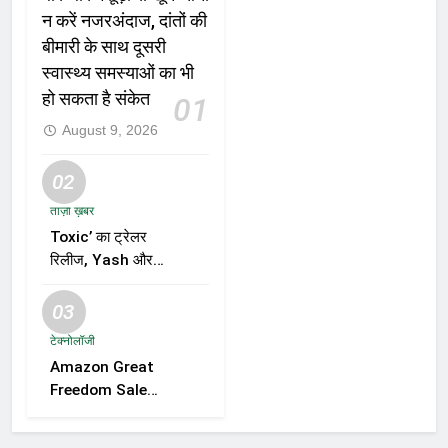
न करें नजरअंदाज, दांतों की
बीमारी के साथ दूसरी
स्वास्थ्य समस्याओं का भी
हो सकता है संकेत
01
August 9, 2026
02
ताज़ा ख़बर
Toxic’ का ट्रेलर
रिलीज, Yash और
Kiara Advani की
जोड़ी ने मचाई हलचल,
03
फिल्म को लेकर बढ़ी
टेक्नोलॉजी
दर्शकों की उत्सुकता
Amazon Great
Freedom Sale
2026 में Samsung,
OnePlus और