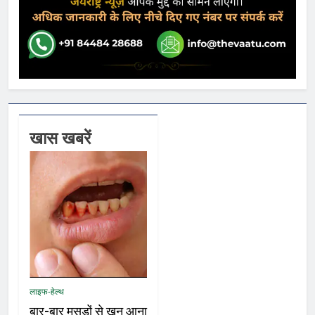
खास खबरें
लाइफ-हेल्थ
बार-बार मसूड़ों से खून आना