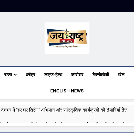
Jai Rashtra N
हिंदी समाचार
राज्य
धरोहर
लाइफ-हेल्थ
कारोबार
टेक्नोलॉजी
खेल
ENGLISH NEWS
 देशभर में ‘हर घर तिरंगा’ अभियान और सांस्कृतिक कार्यक्रमों की तैयारियाँ तेज़
री बारिश और बाढ़ की चेतावनी जारी की, उत्तर भारत और पूर्वोत्तर में हाई अलर्ट