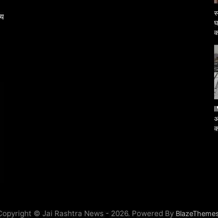
स
्य
घ
क
I
अ
क
आ
Copyright © Jai Rashtra News - 2026. Powered By
BlazeTheme