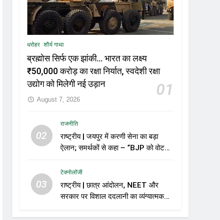
धरोहर
शौर्य गाथा
ब्रह्मोस सिर्फ एक झांकी… भारत का लक्ष्य
₹50,000 करोड़ का रक्षा निर्यात, स्वदेशी रक्षा
उद्योग को मिलेगी नई उड़ान
01
August 7, 2026
राजनीति
02
राष्ट्रीय | जयपुर में करणी सेना का बड़ा
ऐलान; समर्थकों से कहा – “BJP को वोट
नहीं देंगे”
टेक्नोलॉजी
03
राष्ट्रीय | छात्र आंदोलन, NEET और
सरकार पर विशाल ददलानी का व्यंग्यात्मक
वीडियो; सोशल मीडिया पर तेज़ बहस