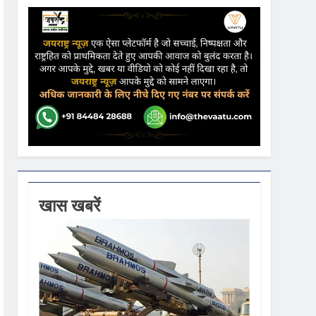
ढ़ की आशंका
ने कहा- कार्यक्रम से सरकार का कोई संबंध नहीं
गें
खास खबरें
ी धूम
 वस्त्रों को मिलेगा बढ़ावा