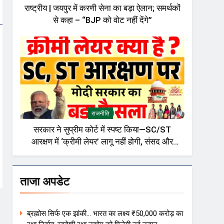
राष्ट्रीय | जयपुर में करणी सेना का बड़ा ऐलान; समर्थकों
से कहा – “BJP को वोट नहीं देंगे”
राजनीति
सरकार ने सुप्रीम कोर्ट में स्पष्ट किया—SC/ST
आरक्षण में ‘क्रीमी लेयर’ लागू नहीं होगी, संसद और
राजनीतिक गलियारों में बहस तेज़
ताजा अपडेट
ब्रह्मोस सिर्फ एक झांकी… भारत का लक्ष्य ₹50,000 करोड़ का