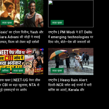
ताज़ा ख़बर
ताज़ा ख़बर
oxic’ का ट्रेलर रिलीज, Yash और
राष्ट्रीय | PM Modi ने IIT Delhi
iara Advani की जोड़ी ने मचाई
में emerging technologies पर
लचल, फिल्म को लेकर बढ़ी दर्शकों की
दिया जोर, बोले—देश की जरूरतों को
त्सुकता
ध्यान में रखकर करें innovation
करियर
ताज़ा ख़बर
ताज़ा ख़बर
ास खबर | NEET-UG पेपर लीक
राष्ट्रीय | Heavy Rain Alert:
र CBI का बड़ा खुलासा; NTA से
दिल्ली-NCR समेत कई राज्यों में भारी
ुड़े एक्सपर्ट्स पर आरोप
बारिश का अलर्ट, Kerala और
Odisha में भी बढ़ी चिंता