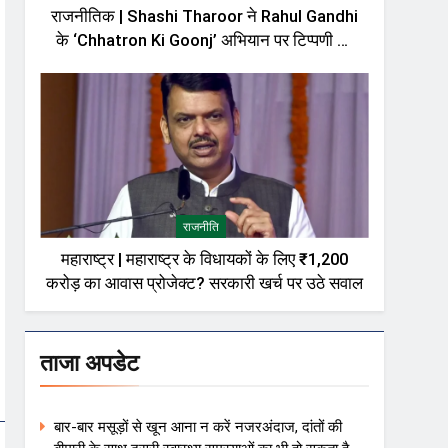
राजनीतिक | Shashi Tharoor ने Rahul Gandhi
के ‘Chhatron Ki Goonj’ अभियान पर टिप्पणी को
लेकर दी सफाई, बोले—मेरी बात को गलत तरीके से पेश
किया गया
राजनीति
महाराष्ट्र | महाराष्ट्र के विधायकों के लिए ₹1,200
करोड़ का आवास प्रोजेक्ट? सरकारी खर्च पर उठे सवाल
ताजा अपडेट
बार-बार मसूड़ों से खून आना न करें नजरअंदाज, दांतों की