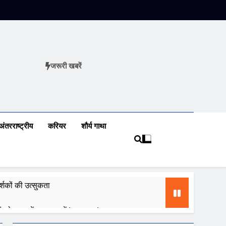
जरूरी खबरें
ews
अंतरराष्ट्रीय
करियर
शौर्य गाथा
शकों की उत्सुकता
 को ध्यान में रखकर करें innovation