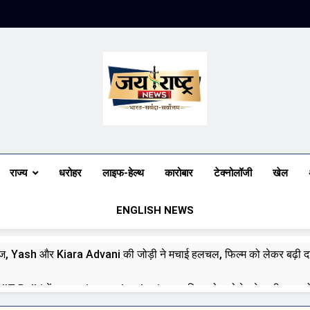
Jai Rashtra N
हिंदी समाचार
राज्य
धरोहर
लाइफ-हेल्थ
कारोबार
टेक्नोलॉजी
खेल
ENGLISH NEWS
ज, Yash और Kiara Advani की जोड़ी ने मचाई हलचल, फिल्म को लेकर बढ़ी दर्
े IIT Delhi में emerging technologies पर दिया जोर, बोले—देश की जरूरतों