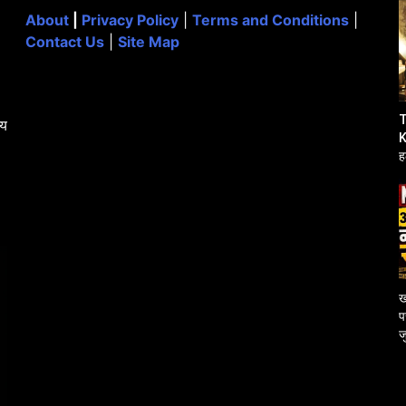
About
|
Privacy Policy
|
Terms and Conditions
|
Contact Us
|
Site Map
T
्य
K
ह
उ
ख
प
ज