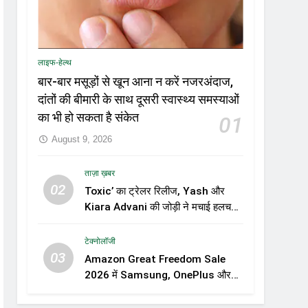
लाइफ-हेल्थ
बार-बार मसूड़ों से खून आना न करें नजरअंदाज,
दांतों की बीमारी के साथ दूसरी स्वास्थ्य समस्याओं
का भी हो सकता है संकेत
01
August 9, 2026
ताज़ा ख़बर
02
Toxic’ का ट्रेलर रिलीज, Yash और
Kiara Advani की जोड़ी ने मचाई हलचल,
फिल्म को लेकर बढ़ी दर्शकों की उत्सुकता
टेक्नोलॉजी
03
Amazon Great Freedom Sale
2026 में Samsung, OnePlus और
Xiaomi समेत कई स्मार्टफोन्स पर बड़े
डिस्काउंट