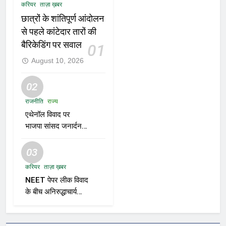
करियर
ताज़ा ख़बर
छात्रों के शांतिपूर्ण आंदोलन
से पहले कांटेदार तारों की
बैरिकेडिंग पर सवाल
01
August 10, 2026
02
राजनीति
राज्य
एथेनॉल विवाद पर
भाजपा सांसद जनार्दन
मिश्रा का बयान—“शुद्ध
पेट्रोल तुम्हारे बाप के घर
03
से आएगा?”
करियर
ताज़ा ख़बर
NEET पेपर लीक विवाद
के बीच अनिरुद्धाचार्य
महाराज का तीखा बयान;
सरकार पर साधा