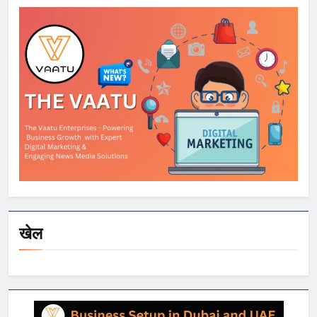
निशाना
खेल