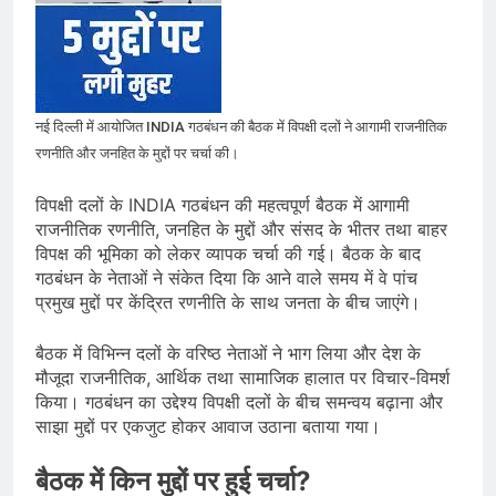
सोने के भाव में तेजी, 18K, 22K और 24K
गोल्ड के रेट पर निवेशकों की नजर
August 8, 2026
राष्ट्रीय | रांची में छात्र आंदोलन के दौरान
AISA अध्यक्ष नेहा बोरा पर फेंकी गई स्याही,
आरोपी हिरासत में
August 8, 2026
नई दिल्ली में आयोजित INDIA गठबंधन की बैठक में विपक्षी दलों ने आगामी राजनीतिक
| World U20 Athletics: भारत का खाता
खुला, Ashish Yadav ने पुरुषों की Javelin
रणनीति और जनहित के मुद्दों पर चर्चा की।
में जीता Silver Medal
August 8, 2026
विपक्षी दलों के INDIA गठबंधन की महत्वपूर्ण बैठक में आगामी
राजनीतिक रणनीति, जनहित के मुद्दों और संसद के भीतर तथा बाहर
विपक्ष की भूमिका को लेकर व्यापक चर्चा की गई। बैठक के बाद
गठबंधन के नेताओं ने संकेत दिया कि आने वाले समय में वे पांच
प्रमुख मुद्दों पर केंद्रित रणनीति के साथ जनता के बीच जाएंगे।
बैठक में विभिन्न दलों के वरिष्ठ नेताओं ने भाग लिया और देश के
मौजूदा राजनीतिक, आर्थिक तथा सामाजिक हालात पर विचार-विमर्श
किया। गठबंधन का उद्देश्य विपक्षी दलों के बीच समन्वय बढ़ाना और
साझा मुद्दों पर एकजुट होकर आवाज उठाना बताया गया।
बैठक में किन मुद्दों पर हुई चर्चा?