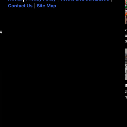
Contact Us
|
Site Map
स
्य
घ
क
I
अ
क
आ