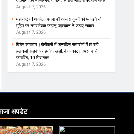
ददलानी का व्यंग्यात्मक वीडियो; सोशल मीडिया पर तेज़ बहस
August 7, 2026
महाराष्ट्र | अकोला मनपा की आवारा कुत्तों को पकड़ने की
मुहिम पर नगरसेवक फझलू पहलवान ने उठाए सवाल
August 7, 2026
विशेष समाचार | बोरीवली में जन्मदिन समारोहों में हो रही
हलचल! सड़क पर इनोवा खड़ी, केक काटा, एयरगन से
फायरिंग; 10 गिरफ्तार
August 7, 2026
ताजा
अपडेट