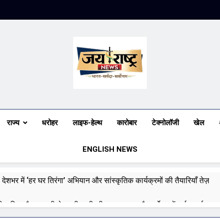
Jai Rashtra N
हिंदी समाचार
राज्य
धरोहर
लाइफ-हेल्थ
कारोबार
टेक्नोलॉजी
खेल
ENGLISH NEWS
 देशभर में ‘हर घर तिरंगा’ अभियान और सांस्कृतिक कार्यक्रमों की तैयारियाँ तेज़
री बारिश और बाढ़ की चेतावनी जारी की, उत्तर भारत और पूर्वोत्तर में हाई अलर्ट