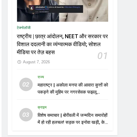
टेक्नोलॉजी
राष्ट्रीय | छात्र आंदोलन, NEET और सरकार पर
विशाल ददलानी का व्यंग्यात्मक वीडियो; सोशल
मीडिया पर तेज़ बहस
01
August 7, 2026
राज्य
02
महाराष्ट्र | अकोला मनपा की आवारा कुत्तों को
पकड़ने की मुहिम पर नगरसेवक फझलू
पहलवान ने उठाए सवाल
क्राइम
03
विशेष समाचार | बोरीवली में जन्मदिन समारोहों
में हो रही हलचल! सड़क पर इनोवा खड़ी, केक
काटा, एयरगन से फायरिंग; 10 गिरफ्तार