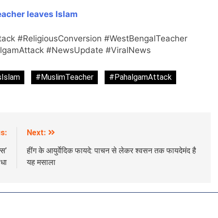
acher leaves Islam
ack #ReligiousConversion #WestBengalTeacher
algamAttack #NewsUpdate #ViralNews
Islam
#MuslimTeacher
#PahalgamAttack
s:
Next:
्स’
हींग के आयुर्वेदिक फायदे: पाचन से लेकर श्वसन तक फायदेमंद है
िधा
यह मसाला