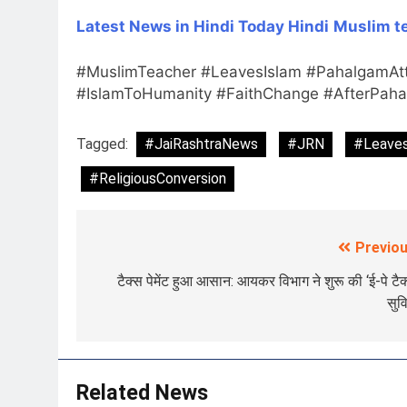
Latest News in Hindi
Today Hindi
Muslim te
#MuslimTeacher #LeavesIslam #PahalgamAtt
#IslamToHumanity #FaithChange #AfterPah
Tagged:
#JaiRashtraNews
#JRN
#Leaves
#ReligiousConversion
Previou
Post
navigation
टैक्स पेमेंट हुआ आसान: आयकर विभाग ने शुरू की ‘ई-पे टैक
सुव
Related News