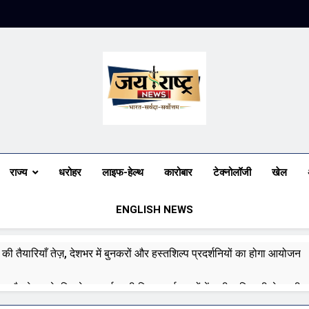
Jai Rashtra N
हिंदी समाचार
राज्य
धरोहर
लाइफ-हेल्थ
कारोबार
टेक्नोलॉजी
खेल
ENGLISH NEWS
ी तैयारियाँ तेज़, देशभर में बुनकरों और हस्तशिल्प प्रदर्शनियों का होगा आयोजन
म और केरल के लिए रेड अलर्ट जारी किया, कई राज्यों में भारी बारिश की चेतावनी