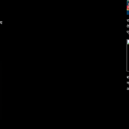
र
्य
त
प
ब
न
आ
क