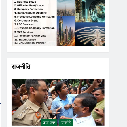
राजनीति
ताज़ा ख़बर
राजनीति