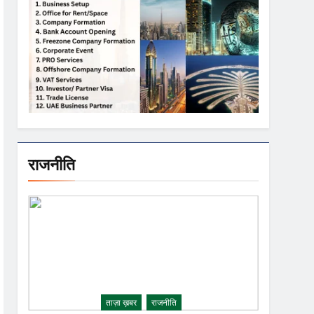
राजनीति
ताज़ा ख़बर
राजनीति