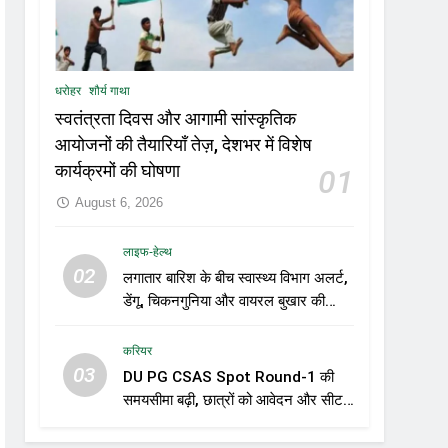
धरोहर
शौर्य गाथा
स्वतंत्रता दिवस और आगामी सांस्कृतिक
आयोजनों की तैयारियाँ तेज़, देशभर में विशेष
कार्यक्रमों की घोषणा
01
August 6, 2026
लाइफ-हेल्थ
02
लगातार बारिश के बीच स्वास्थ्य विभाग अलर्ट,
डेंगू, चिकनगुनिया और वायरल बुखार की
रोकथाम के लिए राज्यों को निगरानी बढ़ाने के
निर्देश
करियर
03
DU PG CSAS Spot Round-1 की
समयसीमा बढ़ी, छात्रों को आवेदन और सीट
स्वीकार करने के लिए मिला अतिरिक्त समय