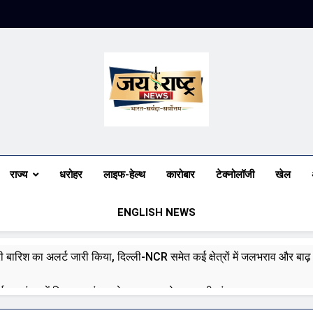
Jai Rashtra N
हिंदी समाचार
राज्य
धरोहर
लाइफ-हेल्थ
कारोबार
टेक्नोलॉजी
खेल
ENGLISH NEWS
भारी बारिश का अलर्ट जारी किया, दिल्ली-NCR समेत कई क्षेत्रों में जलभराव और बा
ई पर संसद में विपक्ष का हंगामा तेज़, सरकार से जवाब की मांग