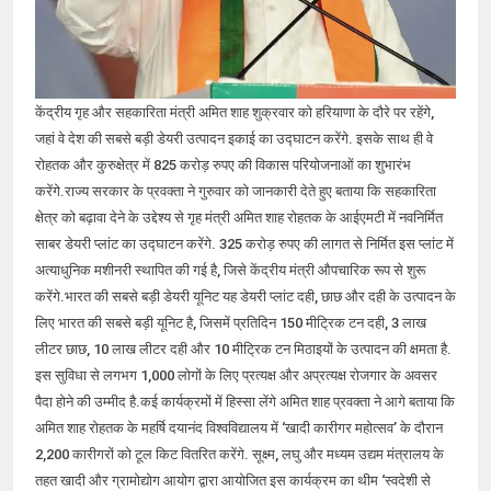
जारी किया, दिल्ली-NCR समेत कई क्षेत्रों में
जलभराव और बाढ़ की आशंका
August 6, 2026
जंतर-मंतर पुलिस कार्रवाई पर संसद में विपक्ष
का हंगामा तेज़, सरकार से जवाब की मांग
August 6, 2026
केंद्रीय गृह और सहकारिता मंत्री अमित शाह शुक्रवार को हरियाणा के दौरे पर रहेंगे,
राष्ट्रीय हथकरघा दिवस की तैयारियाँ तेज़,
जहां वे देश की सबसे बड़ी डेयरी उत्पादन इकाई का उद्घाटन करेंगे. इसके साथ ही वे
देशभर में बुनकरों और हस्तशिल्प प्रदर्शनियों का
रोहतक और कुरुक्षेत्र में 825 करोड़ रुपए की विकास परियोजनाओं का शुभारंभ
होगा आयोजन
August 5, 2026
करेंगे.राज्य सरकार के प्रवक्ता ने गुरुवार को जानकारी देते हुए बताया कि सहकारिता
क्षेत्र को बढ़ावा देने के उद्देश्य से गृह मंत्री अमित शाह रोहतक के आईएमटी में नवनिर्मित
साबर डेयरी प्लांट का उद्घाटन करेंगे. 325 करोड़ रुपए की लागत से निर्मित इस प्लांट में
अत्याधुनिक मशीनरी स्थापित की गई है, जिसे केंद्रीय मंत्री औपचारिक रूप से शुरू
करेंगे.भारत की सबसे बड़ी डेयरी यूनिट यह डेयरी प्लांट दही, छाछ और दही के उत्पादन के
लिए भारत की सबसे बड़ी यूनिट है, जिसमें प्रतिदिन 150 मीट्रिक टन दही, 3 लाख
लीटर छाछ, 10 लाख लीटर दही और 10 मीट्रिक टन मिठाइयों के उत्पादन की क्षमता है.
इस सुविधा से लगभग 1,000 लोगों के लिए प्रत्यक्ष और अप्रत्यक्ष रोजगार के अवसर
पैदा होने की उम्मीद है.कई कार्यक्रमों में हिस्सा लेंगे अमित शाह प्रवक्ता ने आगे बताया कि
अमित शाह रोहतक के महर्षि दयानंद विश्वविद्यालय में ‘खादी कारीगर महोत्सव’ के दौरान
2,200 कारीगरों को टूल किट वितरित करेंगे. सूक्ष्म, लघु और मध्यम उद्यम मंत्रालय के
तहत खादी और ग्रामोद्योग आयोग द्वारा आयोजित इस कार्यक्रम का थीम ‘स्वदेशी से