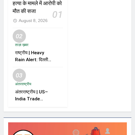
हत्या के मामले में आरोपी को
मौत की सजा
01
August 8, 2026
02
ताज़ा ख़बर
राष्ट्रीय | Heavy
Rain Alert: दिल्ली-
NCR समेत कई राज्यों
में भारी बारिश का अलर्ट,
03
Kerala और Odisha
अंतरराष्ट्रीय
में भी बढ़ी चिंता
अंतरराष्ट्रीय | US–
India Trade
Tension: रूस से तेल
खरीद पर भारत पर
100% तक टैरिफ का
खतरा, अमेरिकी सीनेट
के कदम से बढ़ा