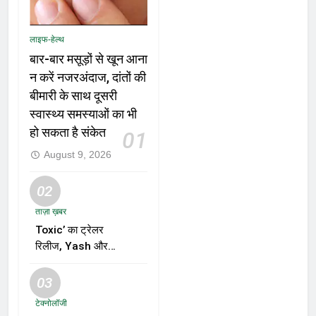
लाइफ-हेल्थ
बार-बार मसूड़ों से खून आना
न करें नजरअंदाज, दांतों की
बीमारी के साथ दूसरी
स्वास्थ्य समस्याओं का भी
हो सकता है संकेत
01
August 9, 2026
02
ताज़ा ख़बर
Toxic’ का ट्रेलर
रिलीज, Yash और
Kiara Advani की
जोड़ी ने मचाई हलचल,
03
फिल्म को लेकर बढ़ी
टेक्नोलॉजी
दर्शकों की उत्सुकता