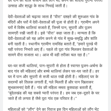
घर पान की थाल सजाने और लौंग भेंट करने की सदियों पुरानी परंपरा
भारत ने 39 पदकों के साथ अभियान चौथे
उत्साह और श्रद्धा के साथ निभाई जाती है।
स्थान पर समाप्त किया
August 8, 2026
स्वतंत्रता दिवस से पहले देशभर में ‘हर घर
देवी-देवताओं को चढ़ाया जाता है “वीरा” दशहरे की शुरुआत गांव के
तिरंगा’ अभियान और सांस्कृतिक कार्यक्रमों की
मंदिरों और घरों में देवी-देवताओं की पूजा से होती है। ग्रामीण अपने
तैयारियाँ तेज़
August 7, 2026
घरों में विशेष थालियां सजाते हैं, जिनमें पान, सुपारी और पूजन
IMD ने कई राज्यों में भारी बारिश और बाढ़ की
सामग्री रखी जाती है। इसे “वीरा” कहा जाता है। मान्यता है कि
चेतावनी जारी की, उत्तर भारत और पूर्वोत्तर में
देवी-देवताओं को यह अर्पण करने से गांव में सुख-समृद्धि और शांति
हाई अलर्ट
August 7, 2026
बनी रहती है। स्थानीय ग्रामीण रामसिंह बताते हैं, “हमारे पुरखे भी
यही परंपरा निभाते आए हैं। पहले तो पूरा गांव मिलकर देवताओं के
सामने वीरा सजाता था। आज भी वही तरीका चल रहा है।”
घर-घर सजी थालियां, पान-सुपारी से होता है स्वागत पूजन-अर्चना के
बाद गांव की महिलाएं और बच्चे थालियां लेकर घर-घर जाते हैं। हर
घर में पान और सुपारी से सजी थाल रखी होती है। महिलाएं घर के
सदस्यों को तिलक लगाती हैं, गले मिलती हैं और पान खिलाकर
शुभकामनाएं देती हैं। गांव की महिला ममता कुशवाहा बताती हैं,
“बुंदेलखंड की यह सबसे प्यारी परंपरा है। हम जब एक-दूसरे के घर
जाते हैं तो लगता है जैसे पूरा गांव एक परिवार है।”
महिलाओं को “लौंग” देने का रिवाज इस दिन महिलाओं को लौंग भेंट