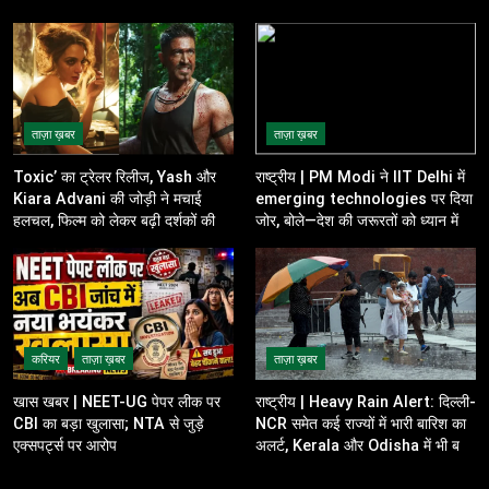
ताज़ा ख़बर
ताज़ा ख़बर
Toxic’ का ट्रेलर रिलीज, Yash और
राष्ट्रीय | PM Modi ने IIT Delhi में
Kiara Advani की जोड़ी ने मचाई
emerging technologies पर दिया
हलचल, फिल्म को लेकर बढ़ी दर्शकों की
जोर, बोले—देश की जरूरतों को ध्यान में
उत्सुकता
रखकर करें innovation
करियर
ताज़ा ख़बर
ताज़ा ख़बर
खास खबर | NEET-UG पेपर लीक पर
राष्ट्रीय | Heavy Rain Alert: दिल्ली-
CBI का बड़ा खुलासा; NTA से जुड़े
NCR समेत कई राज्यों में भारी बारिश का
एक्सपर्ट्स पर आरोप
अलर्ट, Kerala और Odisha में भी बढ़ी
चिंता