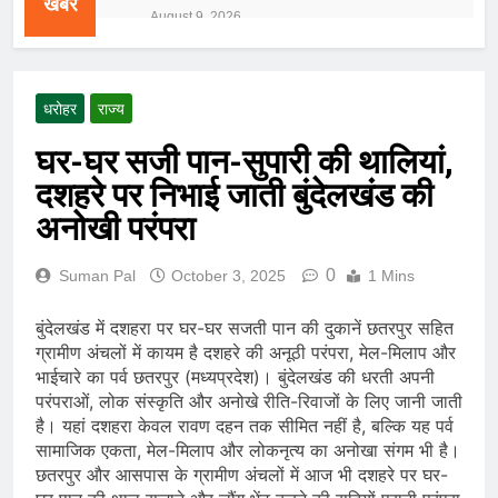
खबरें
लेकर बढ़ी दर्शकों की उत्सुकता
August 9, 2026
राष्ट्रीय | PM Modi ने IIT Delhi में
emerging technologies पर दिया जोर,
बोले—देश की जरूरतों को ध्यान में रखकर करें
August 9, 2026
innovation
धरोहर
राज्य
खास खबर | NEET-UG पेपर लीक पर CBI
का बड़ा खुलासा; NTA से जुड़े एक्सपर्ट्स पर
घर-घर सजी पान-सुपारी की थालियां,
आरोप
August 9, 2026
दशहरे पर निभाई जाती बुंदेलखंड की
राष्ट्रीय | Heavy Rain Alert: दिल्ली-NCR
समेत कई राज्यों में भारी बारिश का अलर्ट,
अनोखी परंपरा
Kerala और Odisha में भी बढ़ी चिंता
August 8, 2026
बिजनेस | Gold Rate Today: 8 अगस्त को
0
Suman Pal
October 3, 2025
1 Mins
सोने के भाव में तेजी, 18K, 22K और 24K
गोल्ड के रेट पर निवेशकों की नजर
August 8, 2026
बुंदेलखंड में दशहरा पर घर-घर सजती पान की दुकानें छतरपुर सहित
राष्ट्रीय | रांची में छात्र आंदोलन के दौरान
ग्रामीण अंचलों में कायम है दशहरे की अनूठी परंपरा, मेल-मिलाप और
AISA अध्यक्ष नेहा बोरा पर फेंकी गई स्याही,
भाईचारे का पर्व छतरपुर (मध्यप्रदेश)। बुंदेलखंड की धरती अपनी
आरोपी हिरासत में
August 8, 2026
परंपराओं, लोक संस्कृति और अनोखे रीति-रिवाजों के लिए जानी जाती
| World U20 Athletics: भारत का खाता
है। यहां दशहरा केवल रावण दहन तक सीमित नहीं है, बल्कि यह पर्व
खुला, Ashish Yadav ने पुरुषों की Javelin
सामाजिक एकता, मेल-मिलाप और लोकनृत्य का अनोखा संगम भी है।
में जीता Silver Medal
August 8, 2026
छतरपुर और आसपास के ग्रामीण अंचलों में आज भी दशहरे पर घर-
खेल | Commonwealth Games 2026: